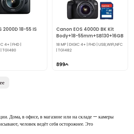
 2000D 18-55 IS
Canon EOS 4000D BK Kit
Body+18-55mm+SB130+16GB
IC 4+ | FHD |
18 MP | DIGIC 4+ | FHD | USB,WIFI,NFC
 | TG1480
| TG1482
899
ее
ии. Дома, в офисе, в магазине или на складе — камеры
исывают, человек ведёт себя осторожнее. Это