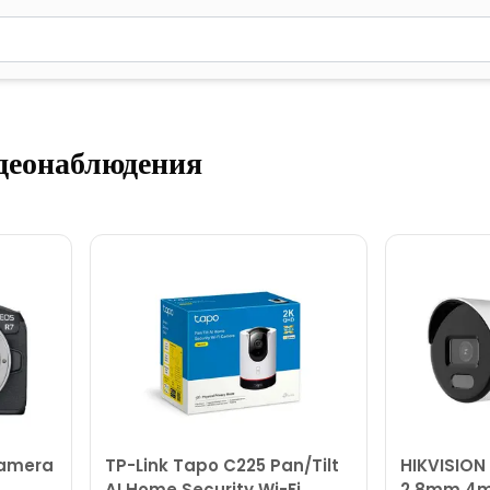
вола для поиска. Нажмите Enter для отправки или используйте 
деонаблюдения
Kamera
TP-Link Tapo C225 Pan/Tilt
HIKVISION
AI Home Security Wi-Fi
2.8mm 4m