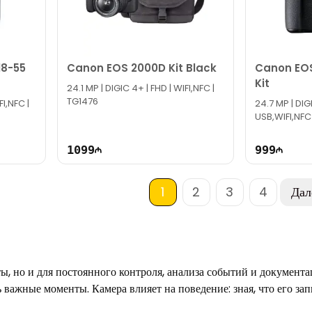
18-55
Canon EOS 2000D Kit Black
Canon EOS
Kit
24.1 MP | DIGIC 4+ | FHD | WIFI,NFC |
TG1476
FI,NFC |
24.7 MP | DIG
USB,WIFI,NFC
1099
999
1
2
3
4
Дал
, но и для постоянного контроля, анализа событий и документац
важные моменты. Камера влияет на поведение: зная, что его зап