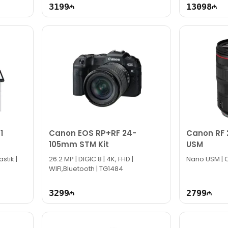
3199
13098
1
Canon EOS RP+RF 24-
Canon RF 
105mm STM Kit
USM
astik |
26.2 MP | DIGIC 8 | 4K, FHD |
Nano USM | 
WIFI,Bluetooth | TG1484
3299
2799