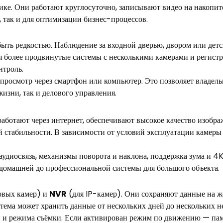
ке. Они работают круглосуточно, записывают видео на накопите
, так и для оптимизации бизнес-процессов.
ть редкостью. Наблюдение за входной дверью, двором или детск
ся более продвинутые системы с несколькими камерами и реги
нтроль.
осмотр через смартфон или компьютер. Это позволяет владельц
изни, так и делового управления.
аботают через интернет, обеспечивают высокое качество изобра
ей стабильности. В зависимости от условий эксплуатации камеры
удиосвязь, механизмы поворота и наклона, поддержка зума и 4
 домашней до профессиональной системы для большого объекта.
овых камер) и
NVR
(для IP-камер). Они сохраняют данные на ж
стема может хранить данные от нескольких дней до нескольких н
си и режима съёмки. Если активирован режим по движению — па