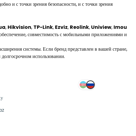
бно и с точки зрения безопасности, и с точки зрения
ua
,
Hikvision
,
TP-Link
,
Ezviz
,
Reolink
,
Uniview
,
Imou
е обеспечение, совместимость с мобильными приложениями и
асширения системы. Если бренд представлен в вашей стране,
ри долгосрочном использовании.
ку
az