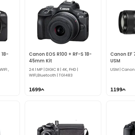
 18-
Canon EOS R100 + RF-S 18-
Canon EF 7
45mm Kit
USM
24.1 MP | DIGIC 8 | 4K, FHD |
USM | Canon 
WIFI,Bluetooth | TG1483
1699
1199