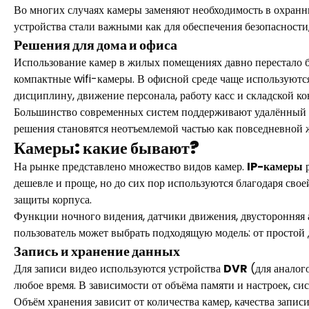
Во многих случаях камеры заменяют необходимость в охранни
устройства стали важными как для обеспечения безопасности
Решения для дома и офиса
Использование камер в жилых помещениях давно перестало бы
компактные wifi-камеры. В офисной среде чаще используют
дисциплину, движение персонала, работу касс и складской ко
Большинство современных систем поддерживают удалённый пр
решения становятся неотъемлемой частью как повседневной ж
Камеры: какие бывают?
На рынке представлено множество видов камер.
IP-камеры
р
дешевле и проще, но до сих пор используются благодаря сво
защиты корпуса.
Функции ночного видения, датчики движения, двусторонняя а
пользователь может выбрать подходящую модель: от простой
Запись и хранение данных
Для записи видео используются устройства
DVR
(для аналог
любое время. В зависимости от объёма памяти и настроек, си
Объём хранения зависит от количества камер, качества запи