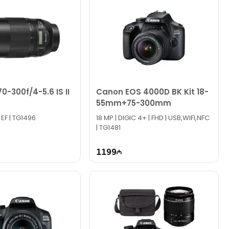
0-300f/4-5.6 IS II
Canon EOS 4000D BK Kit 18-
55mm+75-300mm
EF | TG1496
18 MP | DIGIC 4+ | FHD | USB,WIFI,NFC
| TG1481
1199