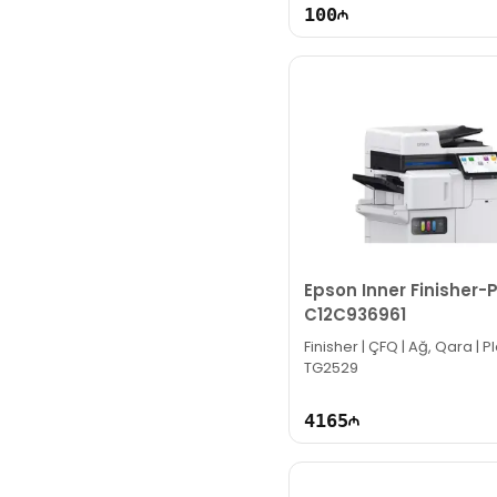
100
Epson Inner Finisher-P
C12C936961
Finisher | ÇFQ | Ağ, Qara | Pl
TG2529
4165