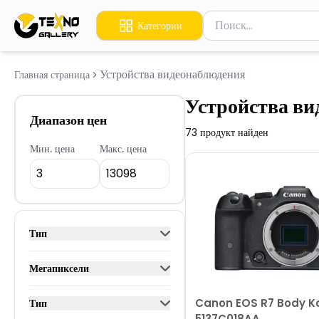
Поиск товаров
Категории
Введите минимум 2 сим
Устройства видеонаблюдения
Главная страница
Устройства ви
Диапазон цен
73
продукт найден
Мин. цена
Макс. цена
Тип
Мегапиксели
Canon EOS R7 Body 
Тип
5137C018AA