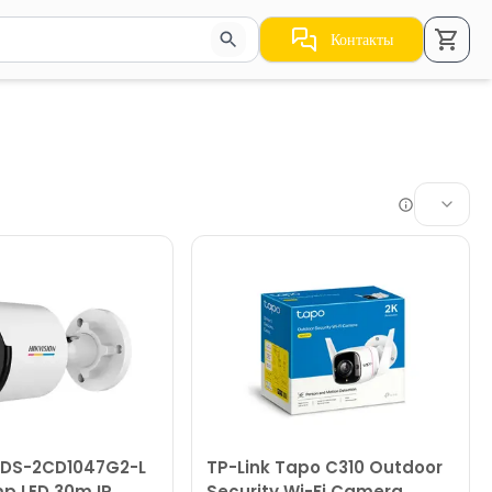
Контакты
стрелки для навигации по результатам.
 DS-2CD1047G2-L
TP-Link Tapo C310 Outdoor
p LED 30m IP
Security Wi-Fi Camera