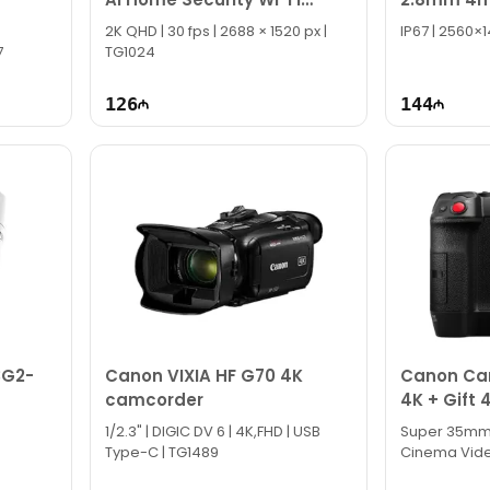
Camera
ColorVu L
2K QHD | 30 fps | 2688 × 1520 px |
IP67 | 2560×
Bullet KA
7
TG1024
126
144
3G2-
Canon VIXIA HF G70 4K
Canon Ca
camcorder
4K + Gift
1/2.3" | DIGIC DV 6 | 4K,FHD | USB
Super 35mm |
Type-C | TG1489
Cinema Video 
Bluetooth | 