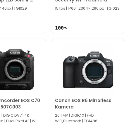
ite AcuSense
1440px | TG1029
15 fps | IP66 | 2304×1296 px | TG1023
MERA
100
mcorder EOS C70
Canon EOS R6 Mirrorless
 4507C003
Kamera
 DIGIC DV7 | 4K
20.1 MP | DIGIC X | FHD |
| Dual Pixel AF | Wi-Fi,
WIFI,Bluetooth | TG1486
TG2260