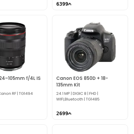
6399
24–105mm f/4L IS
Canon EOS 850D + 18-
135mm Kit
Canon RF | TG1494
24.1 MP | DIGIC 8 | FHD |
WIFI,Bluetooth | TG1485
2699