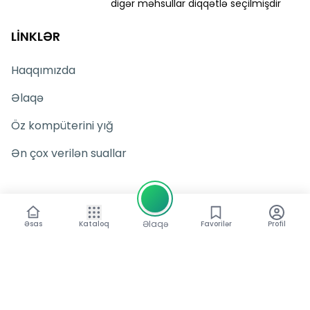
digər məhsullar diqqətlə seçilmişdir
LİNKLƏR
Haqqımızda
Əlaqə
Öz kompüterini yığ
Ən çox verilən suallar
ƏLAQƏ
Əlaqə
Əsas
Kataloq
Favorilər
Profil
Suleyman Rustam 15, Baku
kazim@texnogallery.az
+994502273010