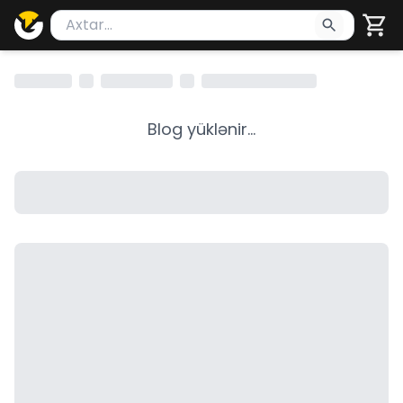
Məhsul axtar
Axtarış üçün ən azı 2 simvol yazın. Göndərmək üçü
Blog yüklənir...