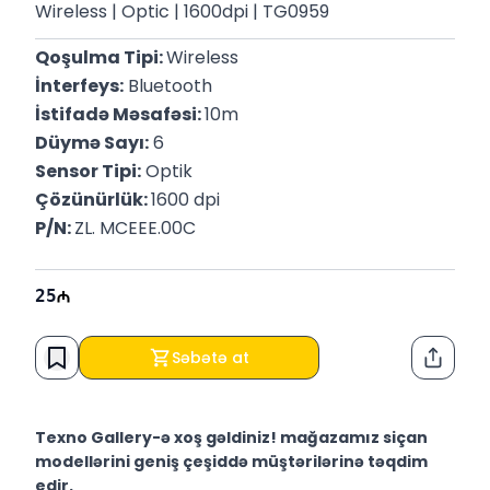
Wireless | Optic | 1600dpi | TG0959
Qoşulma Tipi: 
Wireless
İnterfeys:
 Bluetooth
İstifadə Məsafəsi: 
10m
Düymə Sayı:
 6
Sensor Tipi:
 Optik
Çözünürlük: 
1600 dpi
P/N: 
ZL. MCEEE.00C
25
Səbətə at
Paylaş
Texno Gallery-ə xoş gəldiniz! mağazamız siçan
modellərini geniş çeşiddə müştərilərinə təqdim
edir.