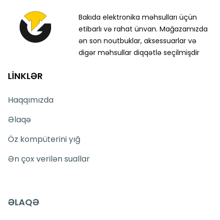
Bakıda elektronika məhsulları üçün
etibarlı və rahat ünvan. Mağazamızda
ən son noutbuklar, aksessuarlar və
digər məhsullar diqqətlə seçilmişdir
LİNKLƏR
Haqqımızda
Əlaqə
Öz kompüterini yığ
Ən çox verilən suallar
ƏLAQƏ