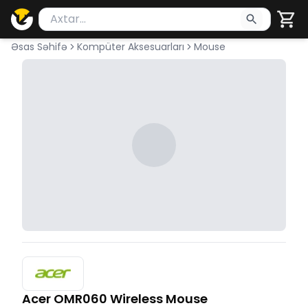
Məhsul axtar
Axtarış üçün ən azı 2 simvol yazın. Göndərmək üçü
Əsas Səhifə
Kompüter Aksesuarları
Mouse
Acer OMR060 Wireless Mouse