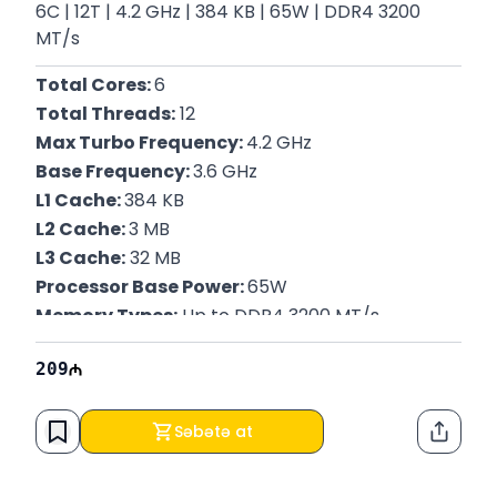
6C | 12T | 4.2 GHz | 384 KB | 65W | DDR4 3200
MT/s
Total Cores: 
6
Total Threads:
 12
Max Turbo Frequency: 
4.2 GHz
Base Frequency: 
3.6 GHz
L1 Cache: 
384 KB
L2 Cache: 
3 MB
L3 Cache:
 32 MB
Processor Base Power: 
65W
Memory Types:
 Up to DDR4 3200 MT/s
Zəmanət
: 12 Ay
209
Səbətə at
Paylaş