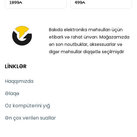
1099
499
Bakıda elektronika məhsulları üçün
etibarlı və rahat ünvan. Mağazamızda
ən son noutbuklar, aksessuarlar və
digər məhsullar diqqətlə seçilmişdir
LİNKLƏR
Haqqımızda
Əlaqə
Öz kompüterini yığ
Ən çox verilən suallar