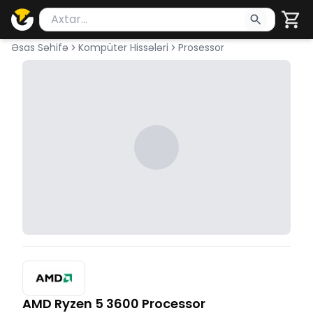
Məhsul axtar
Axtarış üçün ən azı 2 simvol yazın. Göndərmək üçü
Əsas Səhifə
Kompüter Hissələri
Prosessor
AMD Ryzen 5 3600 Processor