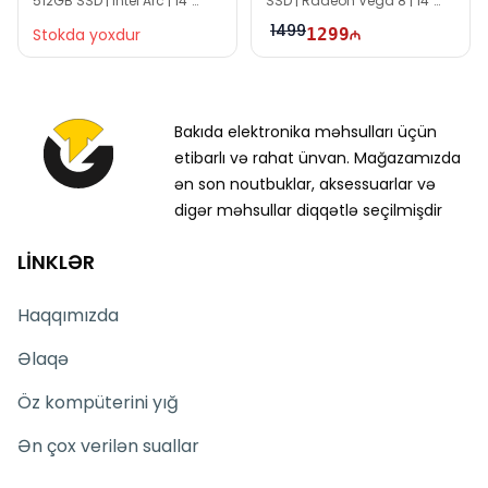
512GB SSD | Intel Arc | 14"
SSD | Radeon Vega 8 | 14"
WUXGA | 60Hz
FHD | Touch | Win10
1499
Stokda yoxdur
1299
Bakıda elektronika məhsulları üçün
etibarlı və rahat ünvan. Mağazamızda
ən son noutbuklar, aksessuarlar və
digər məhsullar diqqətlə seçilmişdir
LİNKLƏR
Haqqımızda
Əlaqə
Öz kompüterini yığ
Ən çox verilən suallar