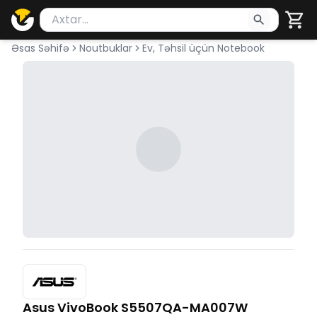
Məhsul axtar
Axtarış üçün ən azı 2 simvol yazın. Göndərmək üçü
Əsas Səhifə
Noutbuklar
Ev, Təhsil üçün Notebook
Asus VivoBook S5507QA-MA007W