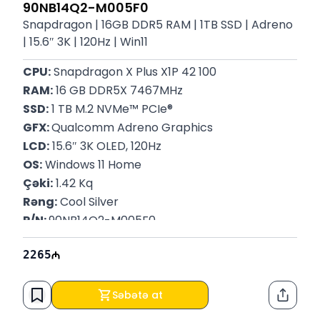
90NB14Q2-M005F0
Snapdragon | 16GB DDR5 RAM | 1TB SSD | Adreno
| 15.6″ 3K | 120Hz | Win11
CPU:
 Snapdragon X Plus X1P 42 100
RAM:
 16 GB DDR5X 7467MHz
SSD:
 1 TB M.2 NVMe™ PCIe®
GFX: 
Qualcomm Adreno Graphics
LCD:
 15.6″ 3K OLED, 120Hz
OS:
 Windows 11 Home
Çəki:
 1.42 Kq
Rəng:
 Cool Silver
P/N: 
90NB14Q2-M005F0
Zəmanət:
 12 Ay
2265
Səbətə at
Paylaş