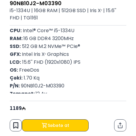
90NB10J2-M03390
i5-1334U | 16GB RAM | 512GB SSD | Iris Xᵉ | 15.6''
FHD | TG1161
CPU:
 Intel® Core™ i5-1334U
RAM: 
16 GB DDR4 3200MHz
SSD:
 512 GB M.2 NVMe™ PCIe®
GFX: 
Intel Iris Xᵉ Graphics
LCD:
 15.6'' FHD (1920x1080) IPS
OS:
 FreeDos
Çəki:
 1.70 Kq
P/N:
 90NB10J2-M03390
Zəmanət: 
12 Ay
1189
Səbətə at
Paylaş