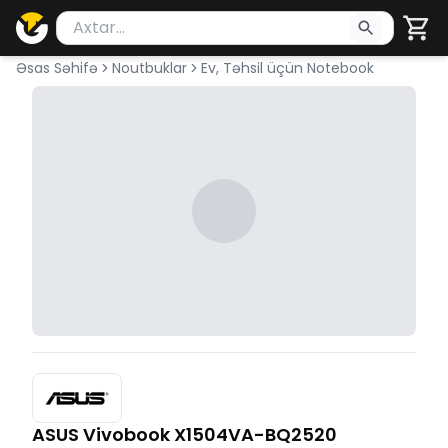
Məhsul axtar
Axtarış üçün ən azı 2 simvol yazın. Göndərmək üçü
Əsas Səhifə
Noutbuklar
Ev, Təhsil üçün Notebook
ASUS Vivobook X1504VA-BQ2520