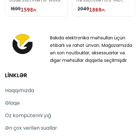
512GB SSD | Intel | 16" WUXGA
1TB SSD | Intel | 15.6" FHD |
| 60Hz
60Hz
1699
2049
1598
1869
Bakıda elektronika məhsulları üçün
etibarlı və rahat ünvan. Mağazamızda
ən son noutbuklar, aksessuarlar və
digər məhsullar diqqətlə seçilmişdir
LİNKLƏR
Haqqımızda
Əlaqə
Öz kompüterini yığ
Ən çox verilən suallar