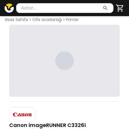
Məhsul axtar
Axtarış üçün ən azı 2 simvol yazın. Göndərmək üçü
Əsas Səhifə
Ofis avadanlığı
Printer
Canon imageRUNNER C3326i