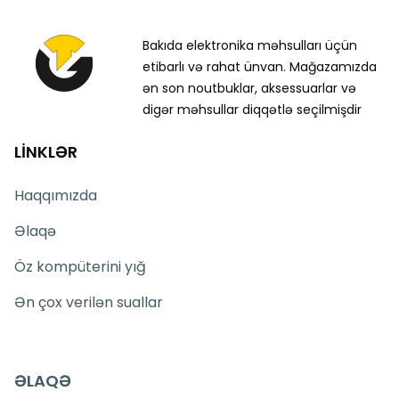
Bakıda elektronika məhsulları üçün
etibarlı və rahat ünvan. Mağazamızda
ən son noutbuklar, aksessuarlar və
digər məhsullar diqqətlə seçilmişdir
LİNKLƏR
Haqqımızda
Əlaqə
Öz kompüterini yığ
Ən çox verilən suallar
ƏLAQƏ