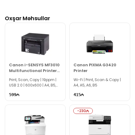
Avtomatik 2 tərəfli çap: 
Var
Avtomatik 2 tərəfli skan: 
Var
Oxşar Məhsullar
Toner kartricləri:
 Toner C-EXV 65
Zəmanət:
 6 ay
Canon i-SENSYS MF3010
Canon PIXMA G3420
Multifunctional Printer
Printer
5252B034
Print, Scan, Copy | 19ppm |
Wi-Fi | Print, Scan & Copy |
USB 2.0 | 600x600 | A4, B5,
A4, A5, A6, B5
A5
599
415
-
230