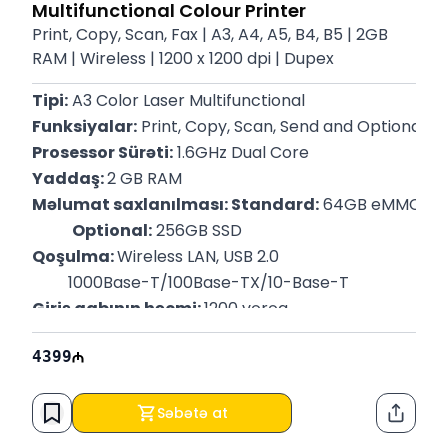
Multifunctional Colour Printer
Print, Copy, Scan, Fax | A3, A4, A5, B4, B5 | 2GB
RAM | Wireless | 1200 x 1200 dpi | Dupex
Tipi:
 A3 Color Laser Multifunctional
Funksiyalar:
 Print, Copy, Scan, Send and Optional F
Prosessor Sürəti:
 1.6GHz Dual Core
Yaddaş: 
2 GB RAM
Məlumat saxlanılması: Standard:
 64GB eMMC
Optional:
 256GB SSD
Qoşulma: 
Wireless LAN, USB 2.0
         1000Base-T/100Base-TX/10-Base-T
Giriş qabının həcmi: 
1200 vərəq
Çıxış qabın həcmi: 
250 vərəq
4399
Dəstəklənən format Üst kaset: 
A4, A5, A5R, A6R, B5
Dəstəklənən format Alt kaset: 
A3, A4, A4R, A5, A5R,
Print Sürəti: 
26 ppm (A4), 15 ppm (A3)
Səbətə at
Paylaş
Çözünürlük: 
1200 x 1200 dpi