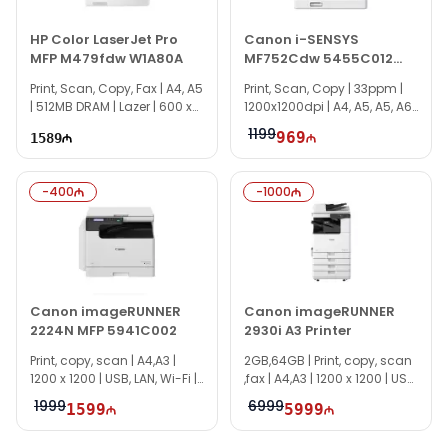
HP Color LaserJet Pro
Canon i-SENSYS
MFP M479fdw W1A80A
MF752Cdw 5455C012
Multifunction Printer
Print, Scan, Copy, Fax | A4, A5
Print, Scan, Copy | 33ppm |
| 512MB DRAM | Lazer | 600 x
1200x1200dpi | A4, A5, A5, A6,
600 dpi | Ethernet, WiFi
B5 | Wi-Fi | Duplex, ADF
1199
969
1589
-
400
-
1000
Canon imageRUNNER
Canon imageRUNNER
2224N MFP 5941C002
2930i A3 Printer
Print, copy, scan | A4,A3 |
2GB,64GB | Print, copy, scan
1200 x 1200 | USB, LAN, Wi-Fi |
,fax | A4,A3 | 1200 x 1200 | USB,
2GB eMMC
LAN, Wi-Fi | Duplex
1999
6999
1599
5999