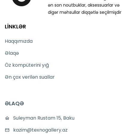
ən son noutbuklar, aksessuarlar və
digər məhsullar diqqətlə seçilmişdir
LİNKLƏR
Haqqımızda
Əlaqə
Öz kompüterini yığ
Ən çox verilən suallar
ƏLAQƏ
Suleyman Rustam 15, Baku
kazim@texnogallery.az