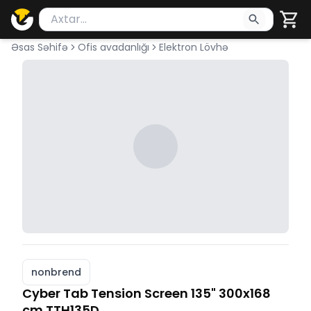
Məhsul axtar
Axtarış üçün ən azı 2 simvol yazın. Göndərmək üçü
Əsas Səhifə
Ofis avadanlığı
Elektron Lövhə
nonbrend
Cyber Tab Tension Screen 135" 300x168
cm TTH135D