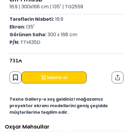
16:9 | 300x168 cm | 135" | TG2559
Tərəflərin Nisbəti:
 16:9
Ekran: 
135"
Görünən Sahə:
 300 x 168 cm
P/N:
 TTH135D
731
Səbətə at
Paylaş
Texno Gallery-ə xoş gəldiniz! mağazamız
proyektor ekranı modellərini geniş çeşiddə
müştərilərinə təqdim edir.
Texno Gallery Bakıda Süleyman Rüstəm 15 ünvanında,
Oxşar Məhsullar
2011-ci ildən etibarən fəaliyyət göstərən multibrend