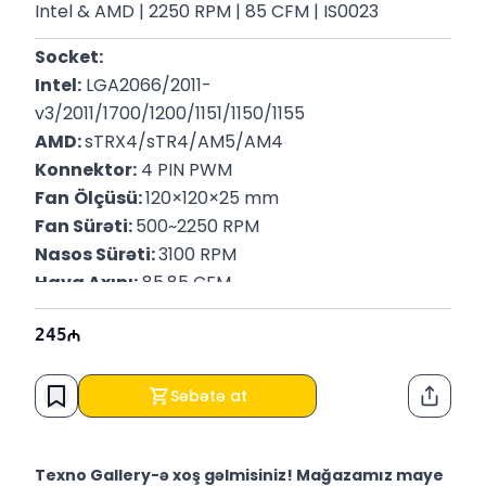
Intel & AMD | 2250 RPM | 85 CFM | IS0023
Socket:
Intel:
 LGA2066/2011-
v3/2011/1700/1200/1151/1150/1155
AMD: 
sTRX4/sTR4/AM5/AM4
Konnektor:
 4 PIN PWM
Fan
Ölçüsü: 
120×120×25 mm
Fan Sürəti: 
500~2250 RPM
Nasos Sürəti: 
3100 RPM
Hava Axını:
 85.85 CFM
Fan Hava Təzyiqi: 
3.27 mmAq
245
TDP: 
280W
P/N: 
R-LS520-BKAMNT-G-1
Səbətə at
Paylaş
Texno Gallery-ə xoş gəlmisiniz! Mağazamız maye