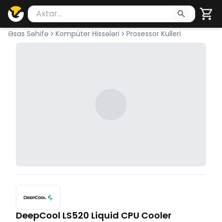
Məhsul axtar
Axtarış üçün ən azı 2 simvol yazın. Göndərmək üçü
Əsas Səhifə
Kompüter Hissələri
Prosessor Kulleri
DeepCool LS520 Liquid CPU Cooler