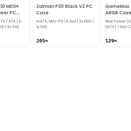
k!
10 MESH
Zalman P30 Black V2 PC
GameMax A
ower PC
Case
ARGB Cas
TX / ATX / E-
mATX, Mini-ITX | 5 Slot | 2x HDD |
Midi Tower | 
HDD | 3x SSD
1x SSD
EATX | 7 Slot |
205
129