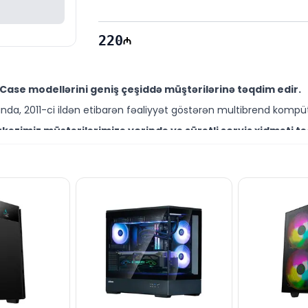
P/N:
 GS-ATX-MACUBE310P-WHG0P
220
Case modellərini geniş çeşiddə müştərilərinə təqdim edir.
da, 2011-ci ildən etibarən fəaliyyət göstərən multibrend kompüt
əzimiz müştərilərimizə yerində və sürətli servis xidməti tə
ütəxəssisləri müştərilərimiz üçün geniş çeşiddə proqram və təmir
modelini Bakıda sərfəli qiymətə NƏĞD, KÖÇÜRMƏ həmçinin KR
ləşir.
məhsullarla bağlı suallarınızı saytımız vasitəsilə bizə yaza 
əli mütəxəssislərimiz hər gün 10:00-19:00 saatlarında aktivdir.
 modeli ilə bağlı bütün suallarınızı saytımızın canlı dəs
ün email ilə qeydiyyat edə və ya WhatsApp nömrəmizə mesaj gön