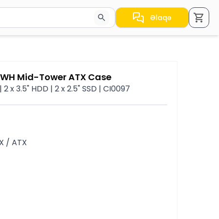
Əlaqə
a nəticələr arasında keçid etmək üçün ox düymələrindən i
 WH Mid-Tower ATX Case
2 x 3.5" HDD | 2 x 2.5" SSD | CI0097
X / ATX