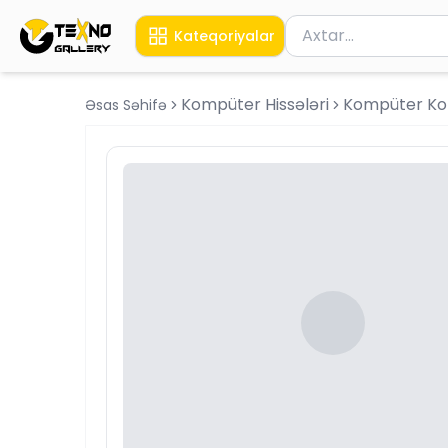
Məhsul axtar
Kateqoriyalar
Axtarış üçün ən azı 
Kompüter Hissələri
Kompüter Ko
Əsas Səhifə