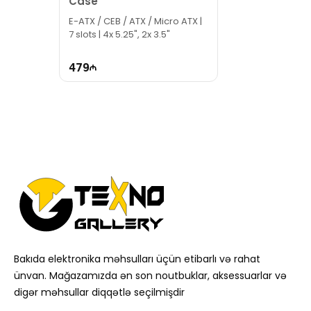
Case
E-ATX / CEB / ATX / Micro ATX |
7 slots | 4x 5.25", 2x 3.5"
479
Bakıda elektronika məhsulları üçün etibarlı və rahat
ünvan. Mağazamızda ən son noutbuklar, aksessuarlar və
digər məhsullar diqqətlə seçilmişdir