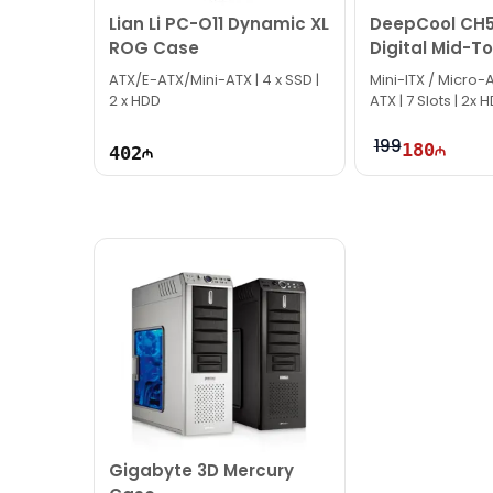
Bizə maraq göstərdiyiniz üçün təşəkkür ediri
Lian Li PC-O11 Dynamic XL
DeepCool CH5
ROG Case
Digital Mid-T
Case
ATX/E-ATX/Mini-ATX | 4 x SSD |
Mini-ITX / Micro-A
2 x HDD
ATX | 7 Slots | 2x 
199
180
402
Gigabyte 3D Mercury