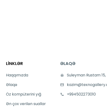
LİNKLƏR
ƏLAQƏ
Haqqımızda
Suleyman Rustam 15,
Əlaqə
kazim@texnogallery.
Öz kompüterini yığ
+994502273010
Ən çox verilən suallar