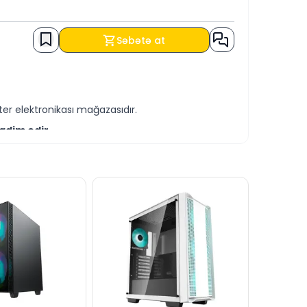
Səbətə at
er elektronikası mağazasıdır.
qdim edir.
-servis xidmətləri təqdim etməkdədir.
EDİT şərtləri ilə əldə edə bilərsiniz.
bilərsiniz.
tək xəttində cavablandırmağa hər daim
dərə bilərsiniz.