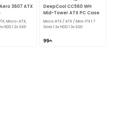
ero 3607 ATX
DeepCool CC560 WH
e
Mid-Tower ATX PC Case
ATX, Micro-ATX,
Micro ATX / ATX / Mini-ITX | 7
 2x HDD | 2x SSD
Slots | 3x HDD | 3x SSD
99