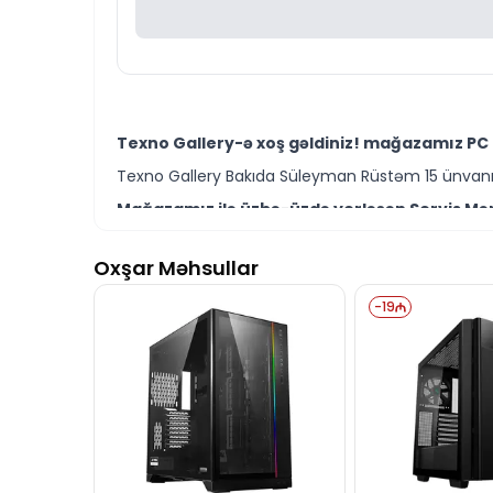
Texno Gallery-ə xoş gəldiniz! mağazamız PC 
Texno Gallery Bakıda Süleyman Rüstəm 15 ünvanın
Mağazamız ilə üzbə-üzdə yerləşən Servis Mərk
Texno Gallery Servisdə Bakının ən təcrübəli İT m
Oxşar Məhsullar
Deepcool MACUBE 310P WH Mid-Tower ATX Case 
Ünvanımız 28 Mall TM-dən 150 metr məsafədə yer
-
19
İstər PC Case modelləri istərsə də digər brend 
Seçim etməkdə məsləhətə ehtiyacınız varsa təcrüb
Deepcool MACUBE 310P WH Mid-Tower ATX Case
hazırıq.
İş saatlarından kənar vaxtlarda əlaqə qurmaq üç