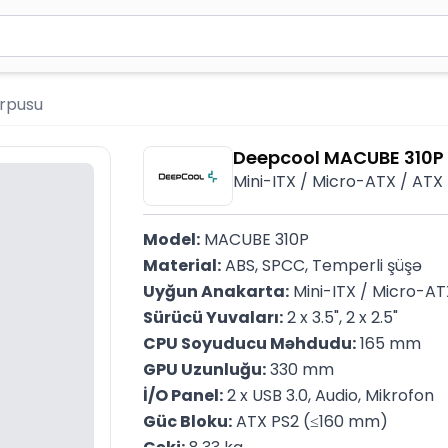
2 simvol yazın. Göndərmək üçün Enter düyməsini basın və y
rpusu
Deepcool MACUBE 310P
Mini-ITX / Micro-ATX / ATX | 
Model:
 MACUBE 310P
Material:
 ABS, SPCC, Temperli şüşə
Uyğun Anakarta:
 Mini-ITX / Micro-AT
Sürücü Yuvaları:
 2 x 3.5", 2 x 2.5"
CPU Soyuducu Məhdudu:
 165 mm
GPU Uzunluğu:
 330 mm
İ/O Panel:
 2 x USB 3.0, Audio, Mikrofon
Güc Bloku:
 ATX PS2 (≤160 mm)
Çəki:
 8.33 kg