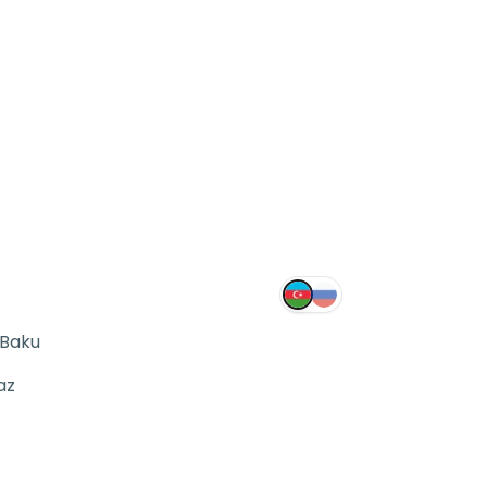
 Baku
az