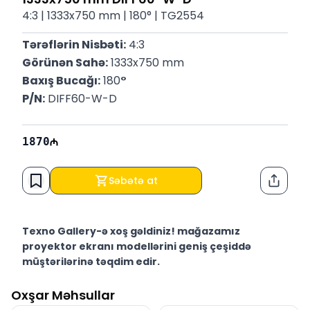
4:3 | 1333x750 mm | 180° | TG2554
Tərəflərin Nisbəti:
 4:3
Görünən Sahə:
 1333x750 mm
Baxış Bucağı:
 180
°
P/N:
 DIFF60-W-D
1870
Səbətə at
Paylaş
Texno Gallery-ə xoş gəldiniz! mağazamız
proyektor ekranı modellərini geniş çeşiddə
müştərilərinə təqdim edir.
Texno Gallery Bakıda Süleyman Rüstəm 15 ünvanında,
Oxşar Məhsullar
2011-ci ildən etibarən fəaliyyət göstərən multibrend