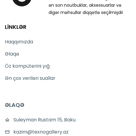
ən son noutbuklar, aksessuarlar və
digər məhsullar diqqətlə seçilmişdir
LİNKLƏR
Haqqımızda
Əlaqə
Öz kompüterini yığ
Ən çox verilən suallar
ƏLAQƏ
Suleyman Rustam 15, Baku
kazim@texnogallery.az