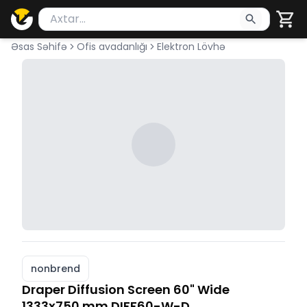
Məhsul axtar
Axtarış üçün ən azı 2 simvol yazın. Göndərmək üçü
Əsas Səhifə
Ofis avadanlığı
Elektron Lövhə
nonbrend
Draper Diffusion Screen 60" Wide
1333x750 mm DIFF60-W-D