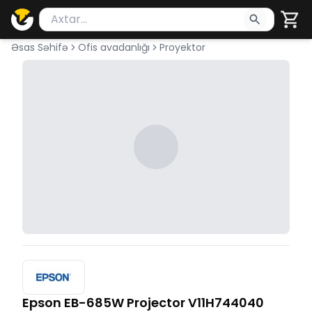
Məhsul axtar
Axtarış üçün ən azı 2 simvol yazın. Göndərmək üçü
Əsas Səhifə
Ofis avadanlığı
Proyektor
Epson EB-685W Projector V11H744040