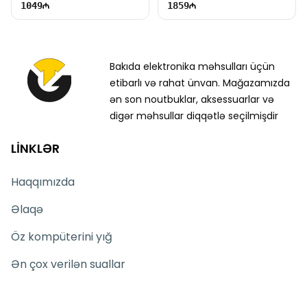
1049
1859
Bakıda elektronika məhsulları üçün
etibarlı və rahat ünvan. Mağazamızda
ən son noutbuklar, aksessuarlar və
digər məhsullar diqqətlə seçilmişdir
LİNKLƏR
Haqqımızda
Əlaqə
Öz kompüterini yığ
Ən çox verilən suallar