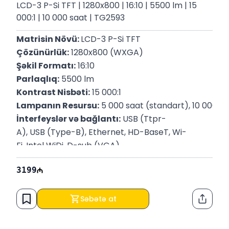
LCD-3 P-Si TFT | 1280x800 | 16:10 | 5500 lm | 15
000:1 | 10 000 saat | TG2593
Matrisin Növü: 
LCD-3 P-Si TFT
Çözünürlük:
 1280x800 (WXGA)
Şəkil Formatı:
 16:10
Parlaqlıq:
 5500 lm
Kontrast Nisbəti:
 15 000:1
Lampanın Resursu:
 5 000 saat (standart), 10 000 sa
İnterfeyslər və bağlantı:
 USB (Ttpr-
A), USB (Type-B), Ethernet, HD-BaseT, Wi-
Fi, Intel WiDi, D-sub (VGA)
P/N:
 V11H744040
3199
Səbətə at
Paylaş