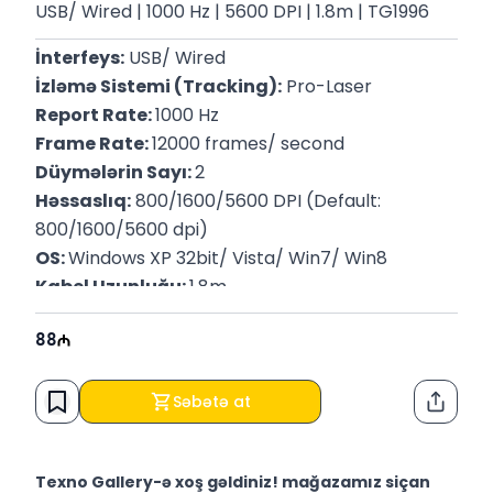
USB/ Wired | 1000 Hz | 5600 DPI | 1.8m | TG1996
İnterfeys:
 USB/ Wired
İzləmə Sistemi (Tracking):
 Pro-Laser
Report Rate: 
1000 Hz
Frame Rate: 
12000 frames/ second
Düymələrin Sayı: 
2
Həssaslıq:
 800/1600/5600 DPI (Default: 
800/1600/5600 dpi)
OS: 
Windows XP 32bit/ Vista/ Win7/ Win8
Kabel Uzunluğu: 
1.8m
Çəki: 
100 g
88
Səbətə at
Paylaş
Texno Gallery-ə xoş gəldiniz! mağazamız siçan