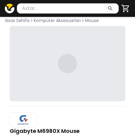
Məhsul axtar
Axtarış üçün ən azı 2 simvol yazın. Göndərmək üçü
Əsas Səhifə
Kompüter Aksesuarları
Mouse
Gigabyte M6980X Mouse