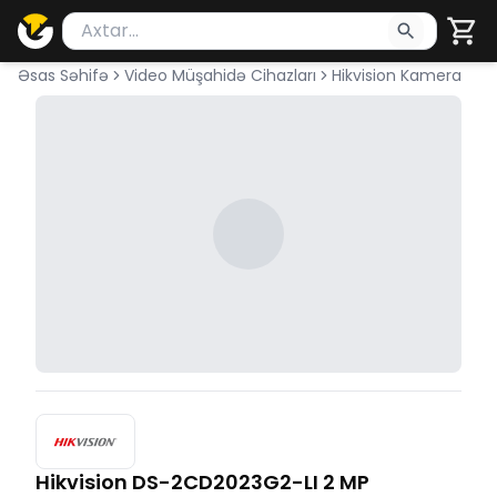
Məhsul axtar
Axtarış üçün ən azı 2 simvol yazın. Göndərmək üçü
Əsas Səhifə
Video Müşahidə Cihazları
Hikvision Kamera
Hikvision DS-2CD2023G2-LI 2 MP