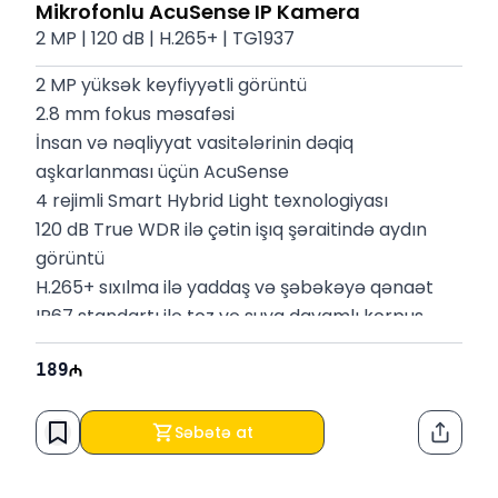
Mikrofonlu AcuSense IP Kamera
2 MP | 120 dB | H.265+ | TG1937
2 MP yüksək keyfiyyətli görüntü
2.8 mm fokus məsafəsi
İnsan və nəqliyyat vasitələrinin dəqiq 
aşkarlanması üçün AcuSense
4 rejimli Smart Hybrid Light texnologiyası
120 dB True WDR ilə çətin işıq şəraitində aydın 
görüntü
H.265+ sıxılma ilə yaddaş və şəbəkəyə qənaət
IP67 standartı ilə toz və suya davamlı korpus
Zəmanət:
12 ay
189
Səbətə at
Paylaş