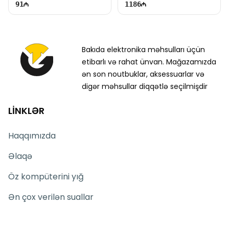
91
1186
Bakıda elektronika məhsulları üçün
etibarlı və rahat ünvan. Mağazamızda
ən son noutbuklar, aksessuarlar və
digər məhsullar diqqətlə seçilmişdir
LİNKLƏR
Haqqımızda
Əlaqə
Öz kompüterini yığ
Ən çox verilən suallar