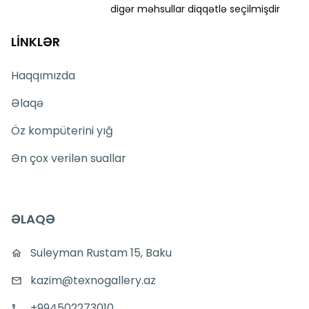
digər məhsullar diqqətlə seçilmişdir
LİNKLƏR
Haqqımızda
Əlaqə
Öz kompüterini yığ
Ən çox verilən suallar
ƏLAQƏ
Suleyman Rustam 15, Baku
kazim@texnogallery.az
+994502273010