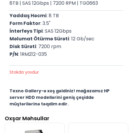
8TB | SAS 12Gbps | 7200 RPM | TG0663
Yaddaş Həcmi
: 8 TB
Form Faktor
: 3.5"
İnterfeys Tipi
: SAS 12Gbps
Məlumat Ötürmə Sürəti
: 12 Gb/sec
Disk Sürəti
: 7200 rpm
P/N
: 1RM212-035
Stokda yoxdur
Texno Gallery-ə xoş gəldiniz! mağazamız HP
server HDD modellərini geniş çeşiddə
müştərilərinə təqdim edir.
Texno Gallery Bakıda Süleyman Rüstəm 15 ünvanında,
Oxşar Məhsullar
2011-ci ildən etibarən fəaliyyət göstərən multibrend
kompüter elektronikası mağazasıdır.