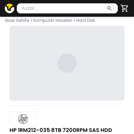
Məhsul axtar
Axtarış üçün ən azı 2 simvol yazın. Göndərmək üçü
Əsas Səhifə
Kompüter Hissələri
Hard Disk
HP 1RM212-035 8TB 7200RPM SAS HDD