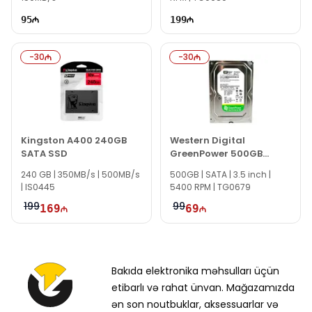
bağlı bütün suallarınızı saytımızın canlı dəstək
xəttində cavablandırmağa hər daim hazırıq.
95
199
İş saatlarından kənar vaxtlarda əlaqə qurmaq üçün
email ilə qeydiyyat edə və ya WhatsApp nömrəmizə
-
30
-
30
mesaj göndərə bilərsiniz.
Bizə maraq göstərdiyiniz üçün təşəkkür edirik!
Kingston A400 240GB
Western Digital
SATA SSD
GreenPower 500GB
WD500AVDS
240 GB | 350MB/s | 500MB/s
500GB | SATA | 3.5 inch |
| IS0445
5400 RPM | TG0679
199
99
169
69
Bakıda elektronika məhsulları üçün
etibarlı və rahat ünvan. Mağazamızda
ən son noutbuklar, aksessuarlar və