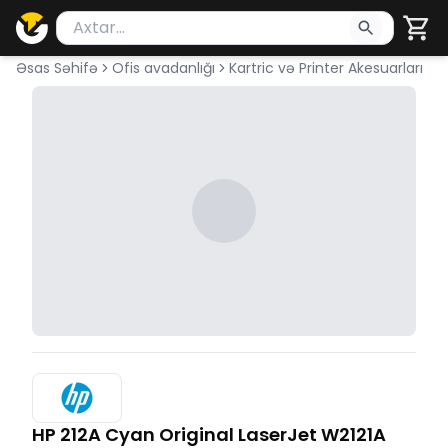
Məhsul axtar
Axtarış üçün ən azı 2 simvol yazın. Göndərmək üçü
Əsas Səhifə
Ofis avadanlığı
Kartric və Printer Akesuarları
HP 212A Cyan Original LaserJet W2121A