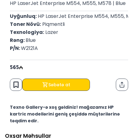
HP LaserJet Enterprise M554, M555, M578 | Blue
Uyğunluq:
 HP LaserJet Enterprise M554, M555, M57
Toner Növü:
 Piqmentli
Texnologiya:
 Lazer
Rəng: 
Blue
P/N: 
W2121A
565
Səbətə at
Paylaş
Texno Gallery-ə xoş gəldiniz! mağazamız HP
kartric modellərini geniş çeşiddə müştərilərinə
təqdim edir.
Texno Gallery Bakıda Süleyman Rüstəm 15 ünvanında,
Oxşar Məhsullar
2011-ci ildən etibarən fəaliyyət göstərən multibrend