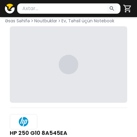
Məhsul axtar
Axtarış üçün ən azı 2 simvol yazın. Göndərmək üçü
Əsas Səhifə
Noutbuklar
Ev, Təhsil üçün Notebook
HP 250 G10 8A545EA