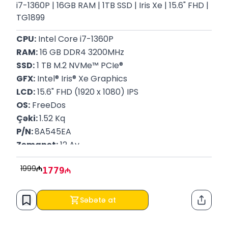
i7-1360P | 16GB RAM | 1TB SSD | Iris Xe | 15.6" FHD |
TG1899
CPU:
 Intel Core i7-1360P
RAM:
 16 GB DDR4 3200MHz
SSD:
 1 TB M.2 NVMe™ PCIe®
GFX:
 Intel® Iris® Xe Graphics
LCD:
 15.6" FHD (1920 x 1080) IPS
OS:
 FreeDos
Çəki: 
1.52 Kq
P/N: 
8A545EA
Zəmanət:
 12 Ay
1999
1779
Səbətə at
Paylaş