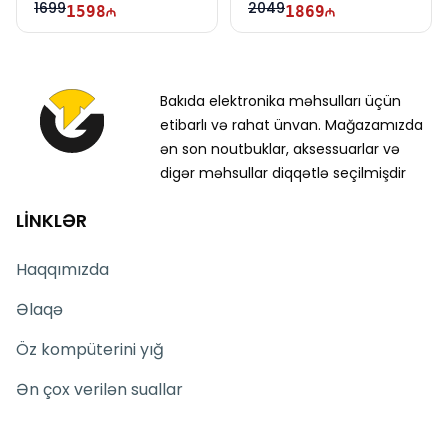
1699
2049
1598
1869
Bakıda elektronika məhsulları üçün
etibarlı və rahat ünvan. Mağazamızda
ən son noutbuklar, aksessuarlar və
digər məhsullar diqqətlə seçilmişdir
LİNKLƏR
Haqqımızda
Əlaqə
Öz kompüterini yığ
Ən çox verilən suallar