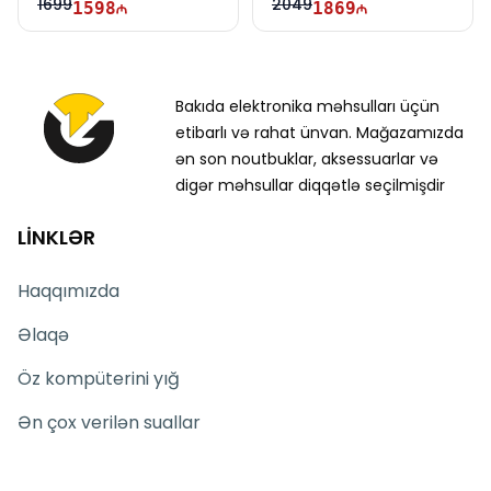
1699
2049
1598
1869
Bakıda elektronika məhsulları üçün
etibarlı və rahat ünvan. Mağazamızda
ən son noutbuklar, aksessuarlar və
digər məhsullar diqqətlə seçilmişdir
LİNKLƏR
Haqqımızda
Əlaqə
Öz kompüterini yığ
Ən çox verilən suallar