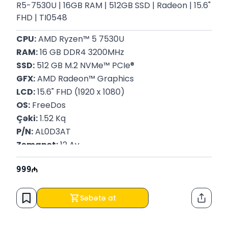
R5-7530U | 16GB RAM | 512GB SSD | Radeon | 15.6"
FHD | TI0548
CPU:
 AMD Ryzen™ 5 7530U
RAM:
 16 GB DDR4 3200MHz
SSD:
 512 GB M.2 NVMe™ PCIe®
GFX:
 AMD Radeon™ Graphics
LCD:
 15.6" FHD (1920 x 1080)
OS:
 FreeDos
Çəki:
 1.52 Kq
P/N:
 AL0D3AT
Zəmanət:
 12 Ay
999
Səbətə at
Paylaş