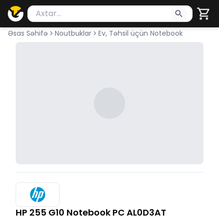
Məhsul axtar
Axtarış üçün ən azı 2 simvol yazın. Göndərmək üçü
Əsas Səhifə
Noutbuklar
Ev, Təhsil üçün Notebook
HP 255 G10 Notebook PC AL0D3AT