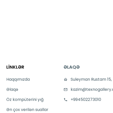
LİNKLƏR
ƏLAQƏ
Haqqımızda
Suleyman Rustam 15,
Əlaqə
kazim@texnogallery.
Öz kompüterini yığ
+994502273010
Ən çox verilən suallar