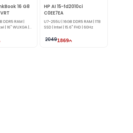
nkBook 16 G8
HP AI 15-fd2010ci
7VRT
C0EE7EA
GB DDR5 RAM |
U7-255U | 16GB DDR5 RAM | 1TB
tel | 16" WUXGA |
SSD | Intel | 15.6" FHD | 60Hz
2049
1869