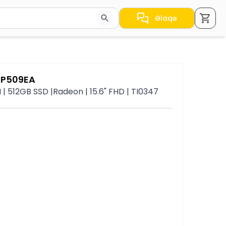
Əlaqə
a nəticələr arasında keçid etmək üçün ox düymələrindən i
 7P509EA
 512GB SSD |Radeon | 15.6" FHD | TI0347