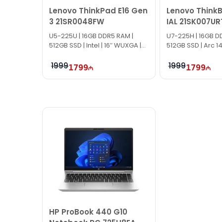
Lenovo ThinkPad E16 Gen
Lenovo ThinkB
3 21SR0048FW
IAL 21SK007UR
U5-225U | 16GB DDR5 RAM |
U7-225H | 16GB D
512GB SSD | Intel | 16″ WUXGA |
512GB SSD | Arc 14
60Hz
WUXGA | 60Hz
1999
1999
1799
1799
HP ProBook 440 G10