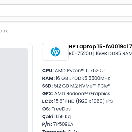
2 simvol yazın. Göndərmək üçün Enter düyməsini basın və y
book
HP Laptop 15-fc0019ci
R5-7520U | 16GB DDR5 RAM |
CPU:
 AMD Ryzen™ 5 7520U
RAM:
 16 GB LPDDR5 5500MHz
SSD:
 512 GB M.2 NVMe™ PCIe®
GFX:
 AMD Radeon™ Graphics
LCD:
 15.6" FHD (1920 x 1080) IPS
OS:
 FreeDos
Çəki:
 1.59 Kq
P/N:
 7P509EA
Zəmanət:
 12 Ay