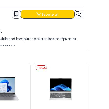
Səbətə at
r.
ultibrend kompüter elektronikası mağazasıdır.
göstərir.
əqdim olunur.
ə bilərsiniz.
-
180
.
landırmağa hazırıq.