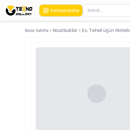
Məhsul axtar
Kateqoriyalar
Axtarış üçün ən azı 
Noutbuklar
Ev, Təhsil üçün Note
Əsas Səhifə