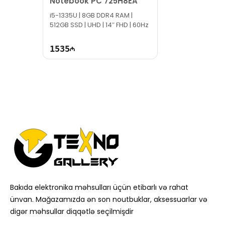
Notebook PC 725H8EA
i5-1335U | 8GB DDR4 RAM |
512GB SSD | UHD | 14″ FHD | 60Hz
1535
Bakıda elektronika məhsulları üçün etibarlı və rahat
ünvan. Mağazamızda ən son noutbuklar, aksessuarlar və
digər məhsullar diqqətlə seçilmişdir