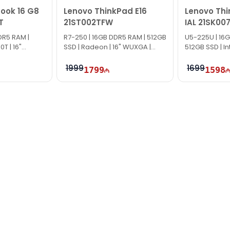
ook 16 G8
Lenovo ThinkPad E16
Lenovo Thi
T
21ST002TFW
IAL 21SK00
DR5 RAM |
R7-250 | 16GB DDR5 RAM | 512GB
U5-225U | 16
0T | 16"
SSD | Radeon | 16" WUXGA |
512GB SSD | In
60Hz
60Hz
1999
1699
1799
1598