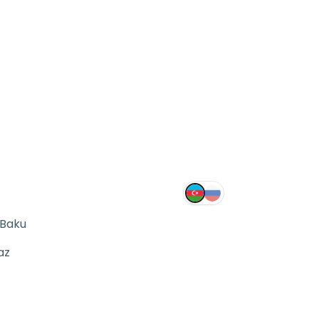
 Baku
az