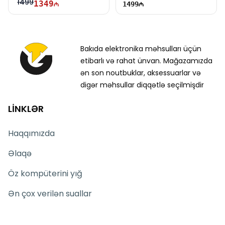
1499
1349
1499
Bakıda elektronika məhsulları üçün
etibarlı və rahat ünvan. Mağazamızda
ən son noutbuklar, aksessuarlar və
digər məhsullar diqqətlə seçilmişdir
LİNKLƏR
Haqqımızda
Əlaqə
Öz kompüterini yığ
Ən çox verilən suallar