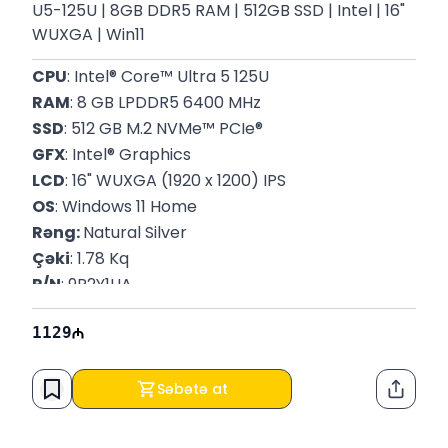
U5-125U | 8GB DDR5 RAM | 512GB SSD | Intel | 16"
WUXGA | Win11
CPU
: Intel® Core™ Ultra 5 125U
RAM
: 8 GB LPDDR5 6400 MHz
SSD
: 512 GB M.2 NVMe™ PCIe®
GFX
: Intel® Graphics
LCD
: 16" WUXGA (1920 x 1200) IPS
OS
: Windows 11 Home
Rəng: 
Natural Silver
Çəki
: 1.78 Kq
P/N
: 9R2Y1UA
Zəmanət
: 12 Ay
1129
Səbətə at
Paylaş