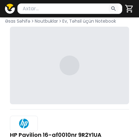
Məhsul axtar
Axtarış üçün ən azı 2 simvol yazın. Göndərmək üçü
Əsas Səhifə
Noutbuklar
Ev, Təhsil üçün Notebook
HP Pavilion 16-af0010nr 9R2Y1UA