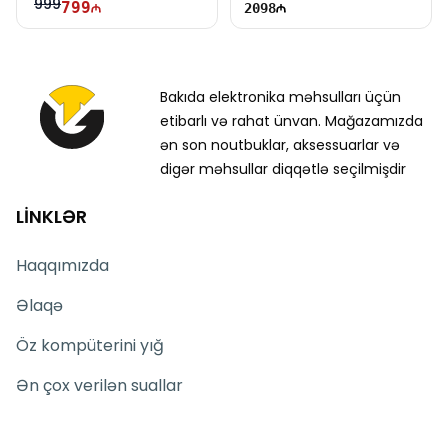
999
799
2098
Bakıda elektronika məhsulları üçün
etibarlı və rahat ünvan. Mağazamızda
ən son noutbuklar, aksessuarlar və
digər məhsullar diqqətlə seçilmişdir
LİNKLƏR
Haqqımızda
Əlaqə
Öz kompüterini yığ
Ən çox verilən suallar