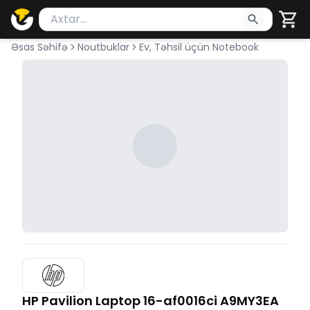
Məhsul axtar
Axtarış üçün ən azı 2 simvol yazın. Göndərmək üçü
Əsas Səhifə
Noutbuklar
Ev, Təhsil üçün Notebook
HP Pavilion Laptop 16-af0016ci A9MY3EA