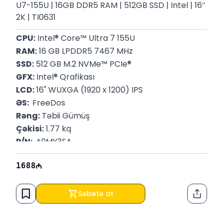
U7-155U | 16GB DDR5 RAM | 512GB SSD | Intel | 16″
2K | TI0631
CPU:
 Intel® Core™ Ultra 7 155U
RAM:
 16 GB LPDDR5 7467 MHz
SSD:
 512 GB M.2 NVMe™ PCIe®
GFX:
 Intel® Qrafikası
LCD:
 16" WUXGA (1920 x 1200) IPS
ƏS: 
 FreeDos
Rəng:
 Təbii Gümüş
Çəkisi:
 1.77 kq
P/N: 
 A9MY3EA
Zəmanət:
 12 Ay
1688
Səbətə at
Paylaş