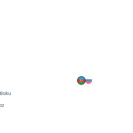
 Baku
az