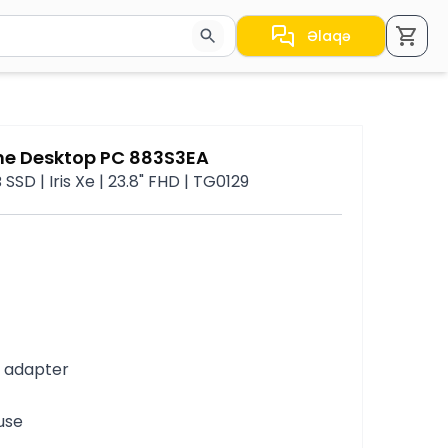
Əlaqə
a nəticələr arasında keçid etmək üçün ox düymələrindən i
One Desktop PC 883S3EA
SSD | Iris Xe | 23.8" FHD | TG0129
r adapter
use