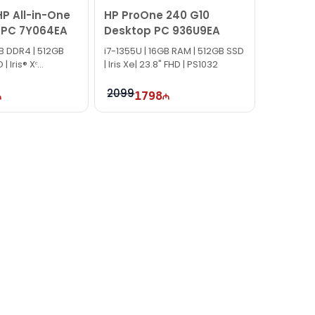
P All-in-One
HP ProOne 240 G10
 PC 7Y064EA
Desktop PC 936U9EA
GB DDR4 | 512GB
i7-1355U | 16GB RAM | 512GB SSD
| Iris® Xᵉ
| Iris Xe| 23.8" FHD | PS1032
2099
1798