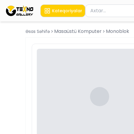
Məhsul axtar
Kateqoriyalar
Axtarış üçün ən azı 
Masaüstü Komputer
Monoblok
Əsas Səhifə