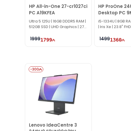
HP All-in-One 27-cr1027ci
HP ProOne 24
PC A19KFEA
Desktop PC 
Ultra 5 125U | 16GB DDDR5 RAM |
i5-1334U | 8GB RA
512GB SSD | UHD Graphics | 27"
| Iris Xe | 23.8" FHD
FHD
1999
1499
1799
1360
-
300
Lenovo IdeaCentre 3