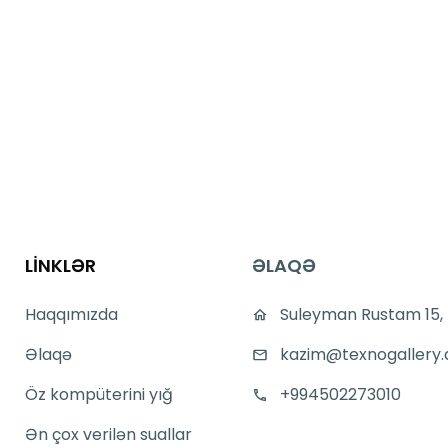
LİNKLƏR
ƏLAQƏ
Haqqımızda
Suleyman Rustam 15,
Əlaqə
kazim@texnogallery.
Öz kompüterini yığ
+994502273010
Ən çox verilən suallar