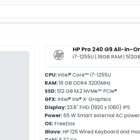
2 simvol yazın. Göndərmək üçün Enter düyməsini basın və y
HP Pro 240 G9 All-in-
i7-1255U | 16GB RAM | 512GB 
CPU: 
Intel® Core™ i7-1255U
RAM: 
16 GB DDR4 3200MHz
SSD: 
512 GB M.2 NVMe™ PCIe®
GFX:
 Intel® Iris® Xᵉ Graphics
Display: 
23.8" FHD (1920 x 1080) IPS
Power:
 65 W Smart external AC powe
OS:
 FreeDos
Əlavə:
 HP 125 Wired Keyboard and mo
Çəki:
 5.37 Kq