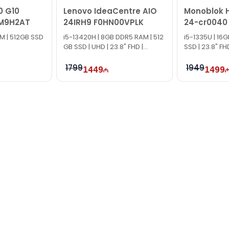
0 G10
Lenovo IdeaCentre AIO
Monoblok H
9M9H2AT
24IRH9 F0HN00VPLK
24-cr0040
M | 512GB SSD
i5-13420H | 8GB DDR5 RAM | 512
i5-1335U | 16
GB SSD | UHD | 23.8" FHD |
SSD | 23.8" FHD 
TG2669
Graphics
1799
1949
1449
1499