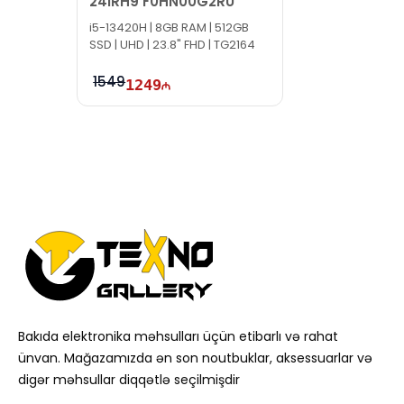
24IRH9 F0HN00G2RU
i5-13420H | 8GB RAM | 512GB
SSD | UHD | 23.8" FHD | TG2164
1549
1249
Bakıda elektronika məhsulları üçün etibarlı və rahat
ünvan. Mağazamızda ən son noutbuklar, aksessuarlar və
digər məhsullar diqqətlə seçilmişdir