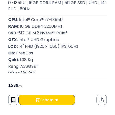
i7-1355U | 16GB DDR4 RAM | 512GB SSD | UHD | 14″
FHD | 60Hz
CPU: 
Intel® Core™ i7-1355U
RAM
: 16 GB DDR4 3200MHz
SSD: 
512 GB M.2 NVMe™ PCIe®
GFX: 
Intel® UHD Graphics
LCD: 
14" FHD (1920 x 1080) IPS, 60Hz
OS:
 FreeDos
Çəki: 
1.38 Kq
Rəng: A38G9ET
P/N: 
A38G9ET 
Zəmanət :
 12 Ay
1589
Səbətə at
Paylaş