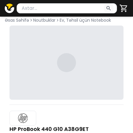
Məhsul axtar
Axtarış üçün ən azı 2 simvol yazın. Göndərmək üçü
Əsas Səhifə
Noutbuklar
Ev, Təhsil üçün Notebook
HP ProBook 440 G10 A38G9ET