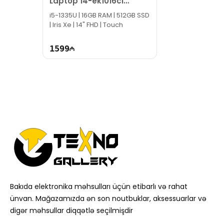
Laptop 14-ek1016ci
84K35EA
i5-1335U | 16GB RAM | 512GB SSD
| Iris Xe | 14" FHD | Touch
1599
Bakıda elektronika məhsulları üçün etibarlı və rahat
ünvan. Mağazamızda ən son noutbuklar, aksessuarlar və
digər məhsullar diqqətlə seçilmişdir