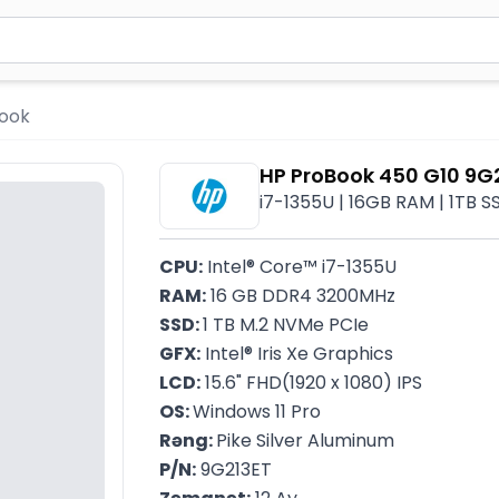
2 simvol yazın. Göndərmək üçün Enter düyməsini basın və y
book
HP ProBook 450 G10 9G
i7-1355U | 16GB RAM | 1TB SSD
CPU:
 Intel® Core™ i7-1355U
RAM:
 16 GB DDR4 3200MHz
SSD: 
1 TB M.2 NVMe PCIe
GFX:
 Intel® Iris Xe Graphics
LCD:
 15.6" FHD(1920 x 1080) IPS
OS: 
Windows 11 Pro
Rəng: 
Pike Silver Aluminum
P/N:
 9G213ET
Zəmanət:
 12 Ay