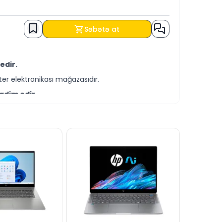
Səbətə at
edir.
er elektronikası mağazasıdır.
qdim edir.
-servis xidmətləri təqdim etməkdədir.
əldə edə bilərsiniz.
za bilərsiniz.
andırmağa hər daim hazırıq.
dərə bilərsiniz.