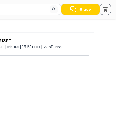
Əlaqə
a nəticələr arasında keçid etmək üçün ox düymələrindən i
213ET
 | Iris Xe | 15.6" FHD | Win11 Pro