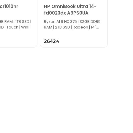
cr1010nr
HP OmniBook Ultra 14-
fd0023dx A9PS0UA
GB RAM | 1TB SSD |
Ryzen AI 9 HX 375 | 32GB DDR5
FHD | Touch | Win11
RAM | 2TB SSD | Radeon | 14"
2.2K | Touch | Win11
2642