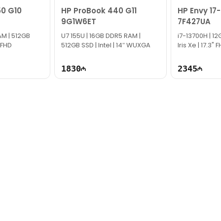
50 G10
HP ProBook 440 G11
HP Envy 17-
9G1W6ET
7F427UA
AM | 512GB
U7 155U | 16GB DDR5 RAM |
i7-13700H | 12
″ FHD
512GB SSD | Intel | 14″ WUXGA
Iris Xe | 17.3" 
1830
2345