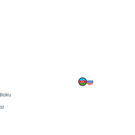
 Baku
az