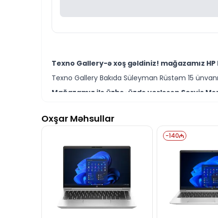
Texno Gallery-ə xoş gəldiniz! mağazamız HP 
Texno Gallery Bakıda Süleyman Rüstəm 15 ünvanın
Mağazamız ilə üzbə-üzdə yerləşən Servis Mərk
Texno Gallery Servisdə Bakının ən təcrübəli İT m
Oxşar Məhsullar
HP ProBook 450 G10 9G213ET modelini Bakıda s
Ünvanımız 28 Mall TM-dən 150 metr məsafədə yer
-
140
İstər HP ProBook modelləri istərsə də digər br
Seçim etməkdə məsləhətə ehtiyacınız varsa təcrüb
HP ProBook 450 G10 9G213ET modeli ilə bağlı 
İş saatlarından kənar vaxtlarda əlaqə qurmaq üç
Bizə maraq göstərdiyiniz üçün təşəkkür edirik!