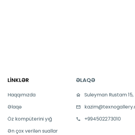
LİNKLƏR
ƏLAQƏ
Haqqımızda
Suleyman Rustam 15,
Əlaqə
kazim@texnogallery.
Öz kompüterini yığ
+994502273010
Ən çox verilən suallar