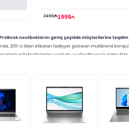
2499
1999
ProBook noutbuklarını geniş çeşiddə müştərilərinə təqdim 
da, 2011-ci ildən etibarən fəaliyyət göstərən multibrend kompüt
əzimiz müştərilərimizə yerində və sürətli servis xidməti tə
ütəxəssisləri müştərilərimiz üçün geniş çeşiddə proqram və təmir
ərfəli qiymətə NƏĞD, KÖÇÜRMƏ həmçinin KREDİT şərtləri ilə 
ləşir.
end məhsullarla bağlı suallarınızı saytımız vasitəsilə bizə ya
əli mütəxəssislərimiz hər gün 10:00-19:00 saatlarında aktivdir.
bütün suallarınızı saytımızın canlı dəstək xəttində cavabl
ün email ilə qeydiyyat edə və ya WhatsApp nömrəmizə mesaj gön