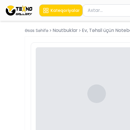
Məhsul axtar
Kateqoriyalar
Axtarış üçün ən azı 
Noutbuklar
Ev, Təhsil üçün Note
Əsas Səhifə