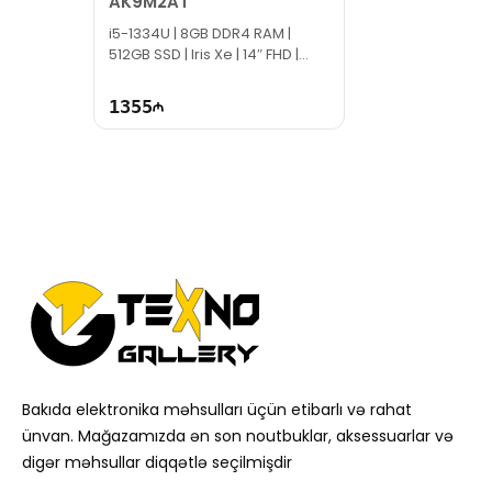
AK9M2AT
i5-1334U | 8GB DDR4 RAM |
512GB SSD | Iris Xe | 14″ FHD |
60Hz
1355
Bakıda elektronika məhsulları üçün etibarlı və rahat
ünvan. Mağazamızda ən son noutbuklar, aksessuarlar və
digər məhsullar diqqətlə seçilmişdir