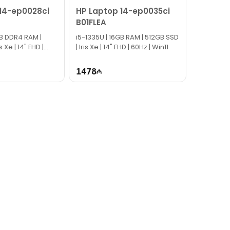
14-ep0028ci
HP Laptop 14-ep0035ci
B01FLEA
GB DDR4 RAM |
i5-1335U | 16GB RAM | 512GB SSD
s Xe | 14" FHD |
| Iris Xe | 14" FHD | 60Hz | Win11
1478