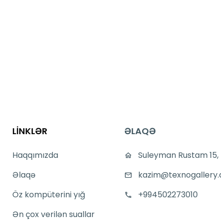
LİNKLƏR
ƏLAQƏ
Haqqımızda
Suleyman Rustam 15,
Əlaqə
kazim@texnogallery.
Öz kompüterini yığ
+994502273010
Ən çox verilən suallar