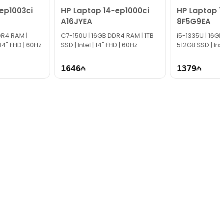
ep1003ci
HP Laptop 14-ep1000ci
HP Laptop 
A16JYEA
8F5G9EA
DR4 RAM |
C7-150U | 16GB DDR4 RAM | 1TB
i5-1335U | 16
 14" FHD | 60Hz
SSD | Intel | 14" FHD | 60Hz
512GB SSD | Iri
60Hz
1646
1379