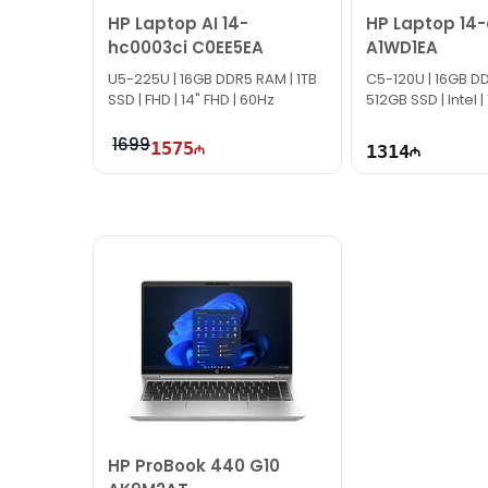
HP Laptop AI 14-
HP Laptop 14-
hc0003ci C0EE5EA
A1WD1EA
U5-225U | 16GB DDR5 RAM | 1TB
C5-120U | 16GB D
SSD | FHD | 14" FHD | 60Hz
512GB SSD | Intel |
1699
1575
1314
HP ProBook 440 G10