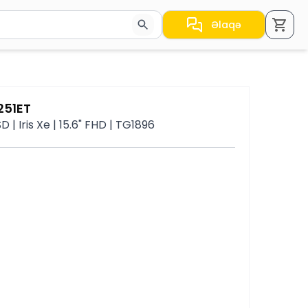
Əlaqə
a nəticələr arasında keçid etmək üçün ox düymələrindən i
251ET
 | Iris Xe | 15.6" FHD | TG1896