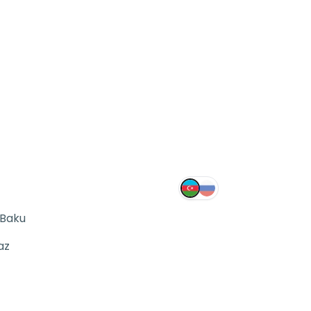
 Baku
az