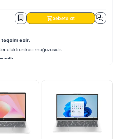
Səbətə at
 təqdim edir.
er elektronikası mağazasıdır.
m edir.
-servis xidmətləri təqdim etməkdədir.
əldə edə bilərsiniz.
iz.