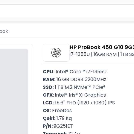
2 simvol yazın. Göndərmək üçün Enter düyməsini basın və y
book
HP ProBook 450 G10 9G
i7-1355U | 16GB RAM | 1TB SSD
CPU:
 Intel® Core™ i7-1355U
RAM:
 16 GB DDR4 3200MHz
SSD:
 1 TB M.2 NVMe™ PCIe®
GFX: 
Intel® Iris® Xᵉ Graphics
LCD:
 15.6'' FHD (1920 x 1080) IPS
OS:
 FreeDos
Çəki:
 1.79 Kq
P/N: 
9G251ET
Zəmanət:
 12 Ay