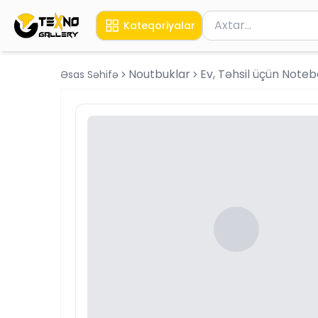
Məhsul axtar
Kateqoriyalar
Axtarış üçün ən azı 
Noutbuklar
Ev, Təhsil üçün Note
Əsas Səhifə