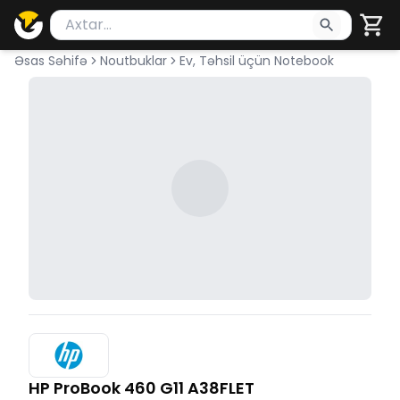
Məhsul axtar
Axtarış üçün ən azı 2 simvol yazın. Göndərmək üçü
Əsas Səhifə
Noutbuklar
Ev, Təhsil üçün Notebook
HP ProBook 460 G11 A38FLET