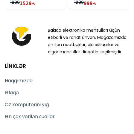
1999
1299
1529
999
Bakıda elektronika məhsulları üçün
etibarlı və rahat ünvan. Mağazamızda
ən son noutbuklar, aksessuarlar və
digər məhsullar diqqətlə seçilmişdir
LİNKLƏR
Haqqımızda
Əlaqə
Öz kompüterini yığ
Ən çox verilən suallar