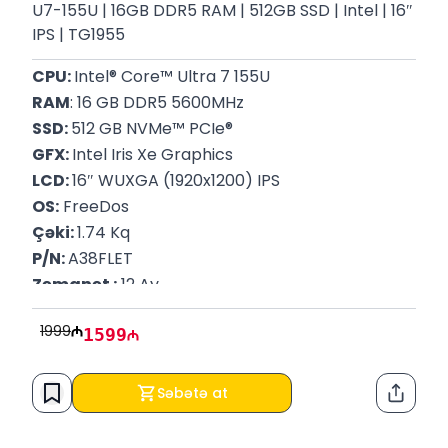
U7-155U | 16GB DDR5 RAM | 512GB SSD | Intel | 16″
IPS | TG1955
CPU: 
Intel® Core™ Ultra 7 155U
RAM
: 16 GB DDR5 5600MHz
SSD: 
512 GB NVMe™ PCIe®
GFX: 
Intel Iris Xe Graphics
LCD: 
16″ WUXGA (1920x1200) IPS
OS:
 FreeDos
Çəki: 
1.74 Kq
P/N: 
A38FLET
Zəmanət :
 12 Ay
1999
1599
Səbətə at
Paylaş