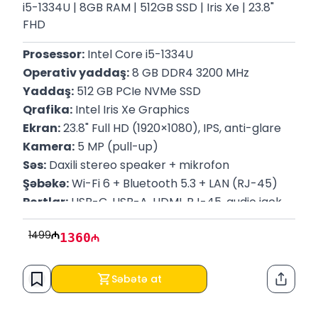
i5-1334U | 8GB RAM | 512GB SSD | Iris Xe | 23.8"
FHD
Prosessor:
 Intel Core i5-1334U
Operativ yaddaş:
 8 GB DDR4 3200 MHz
Yaddaş:
 512 GB PCIe NVMe SSD 
Qrafika:
 Intel Iris Xe Graphics
Ekran:
 23.8" Full HD (1920×1080), IPS, anti-glare 
Kamera:
 5 MP (pull-up)
Səs:
 Daxili stereo speaker + mikrofon
Şəbəkə:
 Wi-Fi 6 + Bluetooth 5.3 + LAN (RJ-45) 
Portlar:
 USB-C, USB-A, HDMI, RJ-45, audio jack 
Güc adapteri:
 90W
1499
1360
Çəki:
 5.37 kg
Əməliyyat sistemi:
 FreeDOS 
Səbətə at
Paylaş