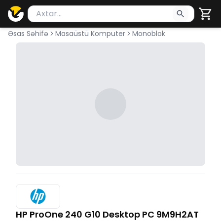
Məhsul axtar
Axtarış üçün ən azı 2 simvol yazın. Göndərmək üçü
Əsas Səhifə
Masaüstü Komputer
Monoblok
HP ProOne 240 G10 Desktop PC 9M9H2AT