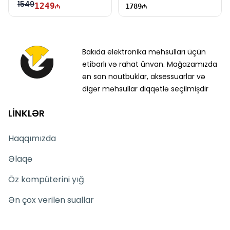
1549
1249
1789
Bakıda elektronika məhsulları üçün
etibarlı və rahat ünvan. Mağazamızda
ən son noutbuklar, aksessuarlar və
digər məhsullar diqqətlə seçilmişdir
LİNKLƏR
Haqqımızda
Əlaqə
Öz kompüterini yığ
Ən çox verilən suallar