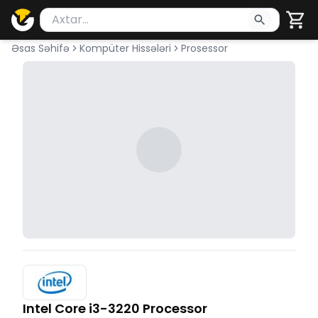
Məhsul axtar
Axtarış üçün ən azı 2 simvol yazın. Göndərmək üçü
Əsas Səhifə
Kompüter Hissələri
Prosessor
Intel Core i3-3220 Processor