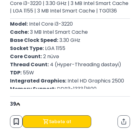
Core i3-3220 | 3.30 GHz | 3 MB Intel Smart Cache
| LGA 1155 | 3 MB Intel Smart Cache | TG0136
Model:
 Intel Core i3-3220
Cache:
 3 MB Intel Smart Cache
Base Clock Speed:
 3.30 GHz
Socket Type:
 LGA 1155
Core Count:
 2 nüvə
Thread Count:
 4 (Hyper-Threading dəstəyi)
TDP:
 55W
Integrated Graphics:
 Intel HD Graphics 2500
Memory Support:
 DDR3-1333/1600
Memory Channels:
 İki kanal
39
Process Technology:
 22nm (Ivy Bridge 
arxitekturası)
Zəmanət :
 12 ay
Səbətə at
Paylaş