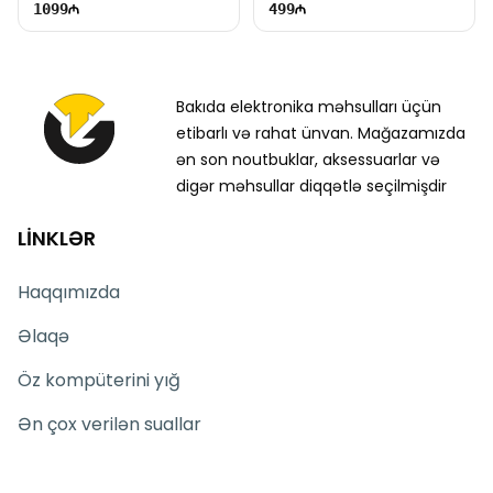
1099
499
Bakıda elektronika məhsulları üçün
etibarlı və rahat ünvan. Mağazamızda
ən son noutbuklar, aksessuarlar və
digər məhsullar diqqətlə seçilmişdir
LİNKLƏR
Haqqımızda
Əlaqə
Öz kompüterini yığ
Ən çox verilən suallar