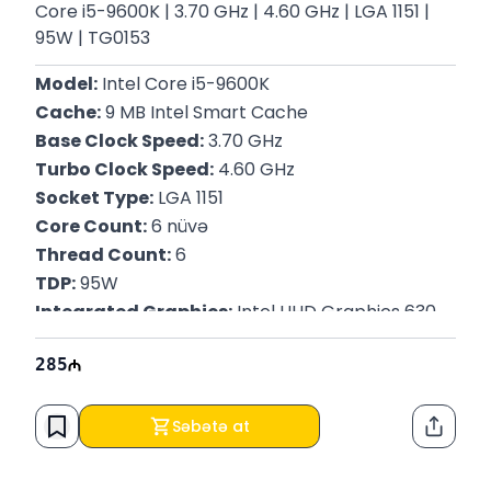
Core i5-9600K | 3.70 GHz | 4.60 GHz | LGA 1151 |
95W | TG0153
Model:
 Intel Core i5-9600K
Cache:
 9 MB Intel Smart Cache
Base Clock Speed:
 3.70 GHz
Turbo Clock Speed:
 4.60 GHz
Socket Type:
 LGA 1151
Core Count:
 6 nüvə
Thread Count:
 6
TDP:
 95W
Integrated Graphics:
 Intel UHD Graphics 630
Memory Support:
 DDR4-2666
285
Memory Channels:
 İki kanal
Process Technology:
 14nm
Zəmanət:
 12 ay
Səbətə at
Paylaş