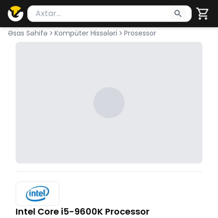
Məhsul axtar
Axtarış üçün ən azı 2 simvol yazın. Göndərmək üçü
Əsas Səhifə
Kompüter Hissələri
Prosessor
Intel Core i5-9600K Processor