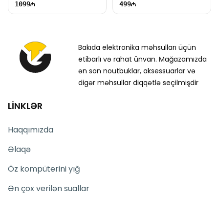
1099
499
Bakıda elektronika məhsulları üçün
etibarlı və rahat ünvan. Mağazamızda
ən son noutbuklar, aksessuarlar və
digər məhsullar diqqətlə seçilmişdir
LİNKLƏR
Haqqımızda
Əlaqə
Öz kompüterini yığ
Ən çox verilən suallar