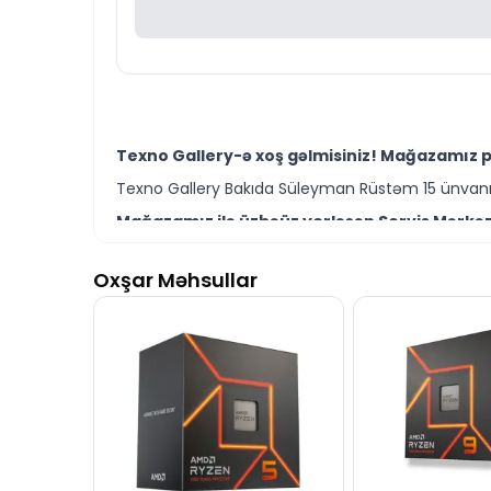
Texno Gallery-ə xoş gəlmisiniz! Mağazamız p
Texno Gallery Bakıda Süleyman Rüstəm 15 ünvanın
Mağazamız ilə üzbəüz yerləşən Servis Mərkəzi
Texno Gallery Servisdə təcrübəli İT mütəxəssisləri
Oxşar Məhsullar
Intel Xeon E5-2689 v4 Processor modelini Bakı
Ünvanımız 28 Mall Ticarət Mərkəzindən cəmi 150 
İstər server prosessorları, istərsə də digər k
Seçim etməkdə məsləhətə ehtiyacınız varsa, təcr
Intel Xeon E5-2689 v4 Processor modeli ilə ba
İş saatlarından kənar vaxtlarda bizimlə e-mail və 
Texno Gallery-ni seçdiyiniz üçün təşəkkür ed