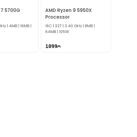
 7 5700G
AMD Ryzen 9 5950X
Processor
GHz | 4MB | 16MB |
16C | 32T | 3.40 GHz | 8MB |
64MB | 105W
1099