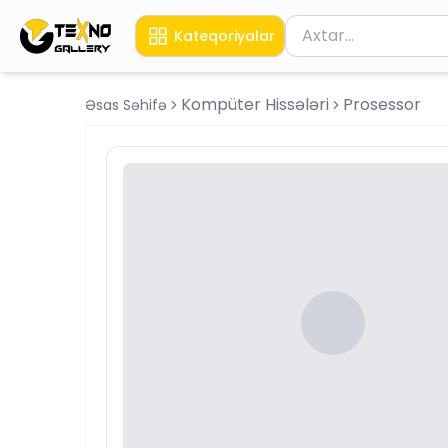
Məhsul axtar
Kateqoriyalar
Axtarış üçün ən azı 
Kompüter Hissələri
Prosessor
Əsas Səhifə