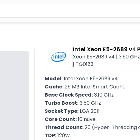
2 simvol yazın. Göndərmək üçün Enter düyməsini basın və y
Intel Xeon E5-2689 v4 
Xeon E5-2689 v4 | 3.50 GHz 
| TG0183
Model:
 Intel Xeon E5-2689 v4
Cache:
 25 MB Intel Smart Cache
Base Clock Speed:
 3.10 GHz
Turbo Boost:
 3.50 GHz
Socket Type:
 LGA 2011
Core Count:
 10 nüvə
Thread Count:
 20 (Hyper-Threading d
TDP:
 120W