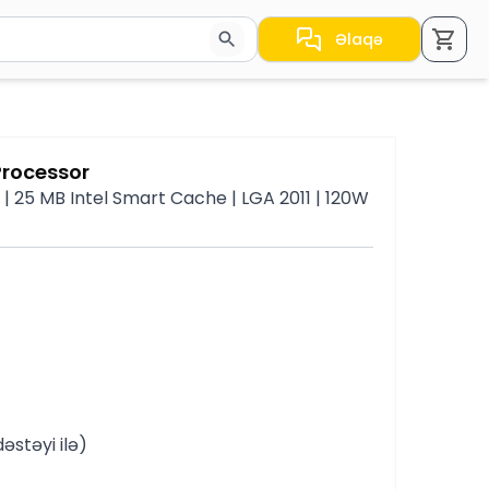
Əlaqə
a nəticələr arasında keçid etmək üçün ox düymələrindən i
Processor
| 25 MB Intel Smart Cache | LGA 2011 | 120W
əstəyi ilə)