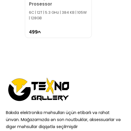
Prosessor
6C | 12T | 5.3 GHz | 384 KB | 105W
| 128GB
499
Bakıda elektronika məhsulları üçün etibarlı və rahat
ünvan. Mağazamızda ən son noutbuklar, aksessuarlar və
digər məhsullar diqqətlə seçilmişdir