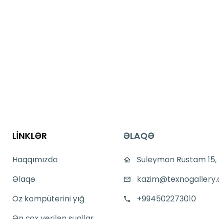
LİNKLƏR
ƏLAQƏ
Haqqımızda
Suleyman Rustam 15,
Əlaqə
kazim@texnogallery.
Öz kompüterini yığ
+994502273010
Ən çox verilən suallar