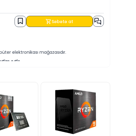
Səbətə at
üter elektronikası mağazasıdır.
qdim edir.
östərilir.
ilə əldə edə bilərsiniz.
ilə bizə ünvanlaya bilərsiniz.
inizdədir.
avablandırmağa hazırıq.