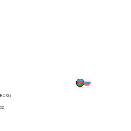
 Baku
az