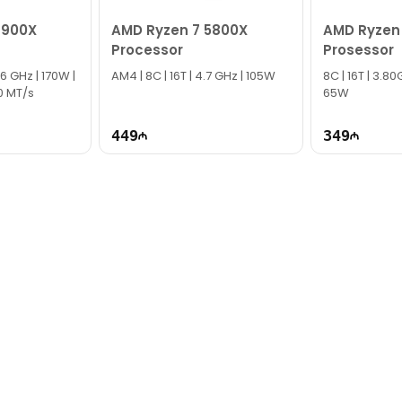
7900X
AMD Ryzen 7 5800X
AMD Ryzen
Processor
Prosessor
.6 GHz | 170W |
AM4 | 8C | 16T | 4.7 GHz | 105W
8C | 16T | 3.80
0 MT/s
65W
449
349