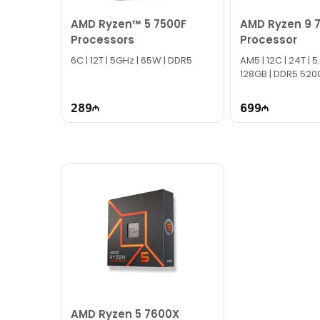
AMD Ryzen™ 5 7500F
AMD Ryzen 9 
Processors
Processor
6C | 12T | 5GHz | 65W | DDR5
AM5 | 12C | 24T | 5
128GB | DDR5 520
289
699
AMD Ryzen 5 7600X