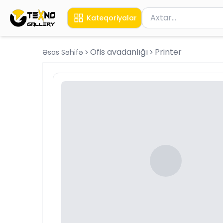
Məhsul axtar
Kateqoriyalar
Axtarış üçün ən azı 
Ofis avadanlığı
Printer
Əsas Səhifə