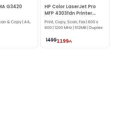
MA G3420
HP Color LaserJet Pro
MFP 4303fdn Printer
5HH66A
 Scan & Copy | A4,
Print, Copy, Scan, Fax | 600 x
600 | 1200 MHz | 512MB | Duplex
1499
1199