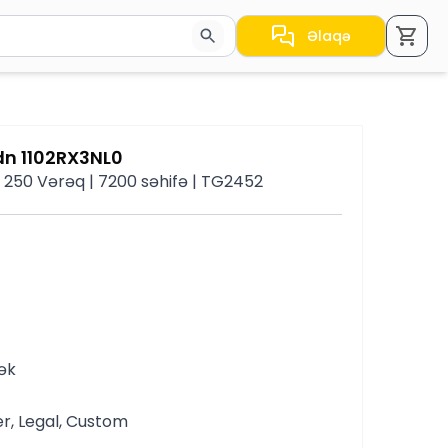
Əlaqə
a nəticələr arasında keçid etmək üçün ox düymələrindən i
dn 1102RX3NL0
 | 250 Vərəq | 7200 səhifə | TG2452
ək
ter, Legal, Custom