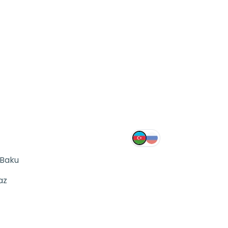
 Baku
az