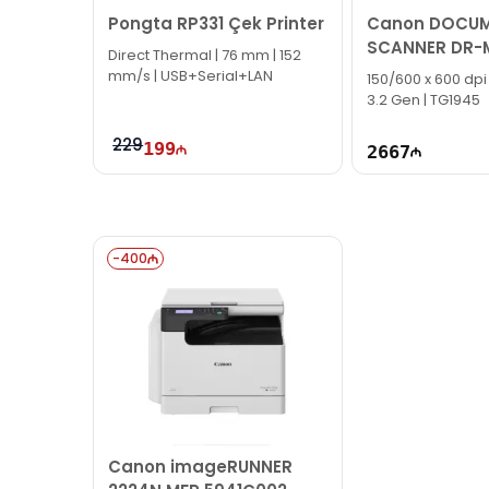
Pongta RP331 Çek Printer
Canon DOCU
SCANNER DR-M
Direct Thermal | 76 mm | 152
mm/s | USB+Serial+LAN
150/600 x 600 dpi
3.2 Gen | TG1945
229
199
2667
-
400
Canon imageRUNNER