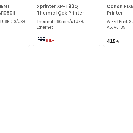
MENT
Xprinter XP-T80Q
Canon PIX
1060II
Thermal Çek Printer
Printer
 | USB 2.0/USB
Thermal | 160mm/s | USB,
Wi-Fi | Print,
Ethernet
A5, A6, B5
105
88
415