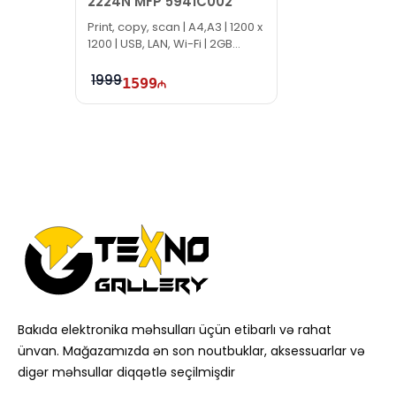
2224N MFP 5941C002
Print, copy, scan | A4,A3 | 1200 x
1200 | USB, LAN, Wi-Fi | 2GB
eMMC
1999
1599
Bakıda elektronika məhsulları üçün etibarlı və rahat
ünvan. Mağazamızda ən son noutbuklar, aksessuarlar və
digər məhsullar diqqətlə seçilmişdir