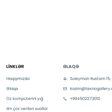
LİNKLƏR
ƏLAQƏ
Haqqımızda
Suleyman Rustam 15,
Əlaqə
kazim@texnogallery.
Öz kompüterini yığ
+994502273010
Ən çox verilən suallar