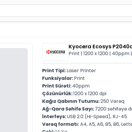
2 simvol yazın. Göndərmək üçün Enter düyməsini basın və y
Kyocera Ecosys P2040
Print | 1200 x 1200 | 40ppm
Print Tipi: 
Laser Printer
Funksiyalar: 
Print
Print Sürəti: 
40ppm
Çözünürlük: 
1200 x 1200 dpi
Kağız Qabının Tutumu: 
250 Vərəq
Ağ-Qara Səhifə Sayı: 
7200 səhifəyə d
İnterfeys: 
USB 2.0 (Hi-Speed), RJ-45
Vərəq formatı:
 A4, A5, A6, B5, B6, Let
Çəki: 
14 Kq