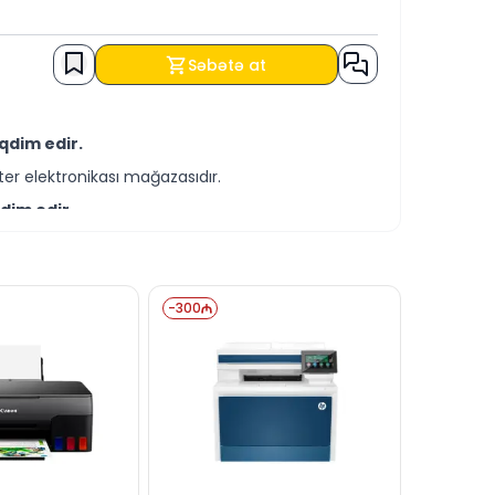
Səbətə at
qdim edir.
er elektronikası mağazasıdır.
dim edir.
-servis xidmətləri təqdim etməkdədir.
əri ilə əldə edə bilərsiniz.
-
300
ə bizə yaza bilərsiniz.
ə cavablandırmağa hər daim hazırıq.
dərə bilərsiniz.