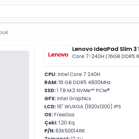
2 simvol yazın. Göndərmək üçün Enter düyməsini basın və y
book
Lenovo IdeaPad Slim 3
Core 7-240H | 16GB DDR5 RA
CPU:
 Intel Core 7 240H
RAM:
 16 GB DDR5 4800MHz
SSD:
 1 TB M.2 NVMe™ PCIe®
GFX: 
Intel Graphics
LCD:
 16" WUXGA (1920x1200) IPS
OS:
 FreeDos
Çəki:
 1.20 Kq
P/N: 
83K50014RK
Zəmanət:
 12 Ay