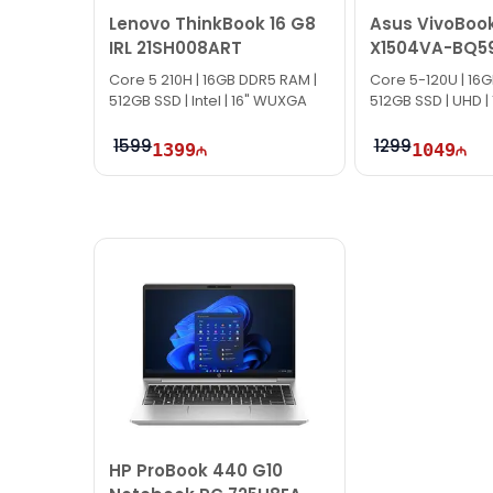
Lenovo ThinkBook 16 G8
Asus VivoBook
IRL 21SH008ART
X1504VA-BQ5
90NB13Y1-M00
Core 5 210H | 16GB DDR5 RAM |
Core 5-120U | 16
512GB SSD | Intel | 16" WUXGA
512GB SSD | UHD | 
60Hz
1599
1299
1399
1049
HP ProBook 440 G10