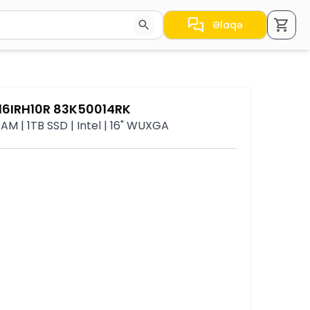
Əlaqə
a nəticələr arasında keçid etmək üçün ox düymələrindən i
 16IRH10R 83K50014RK
M | 1TB SSD | Intel | 16" WUXGA