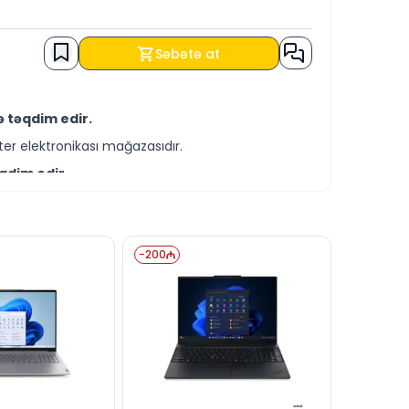
Səbətə at
 təqdim edir.
er elektronikası mağazasıdır.
qdim edir.
-servis xidmətləri təqdim etməkdədir.
T şərtləri ilə əldə edə bilərsiniz.
-
200
silə bizə yaza bilərsiniz.
xəttində cavablandırmağa hər daim hazırıq.
dərə bilərsiniz.