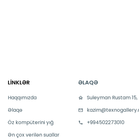
LİNKLƏR
ƏLAQƏ
Haqqımızda
Suleyman Rustam 15,
Əlaqə
kazim@texnogallery.
Öz kompüterini yığ
+994502273010
Ən çox verilən suallar