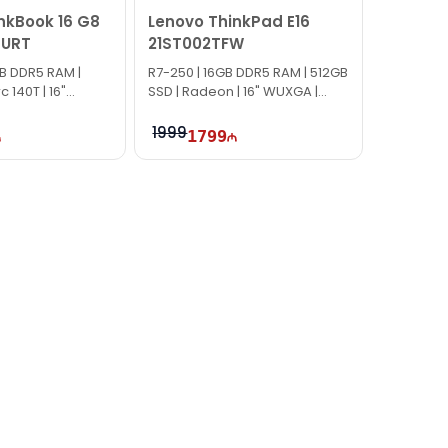
nkBook 16 G8
Lenovo ThinkPad E16
7URT
21ST002TFW
GB DDR5 RAM |
R7-250 | 16GB DDR5 RAM | 512GB
c 140T | 16"
SSD | Radeon | 16" WUXGA |
z
60Hz
1999
1799