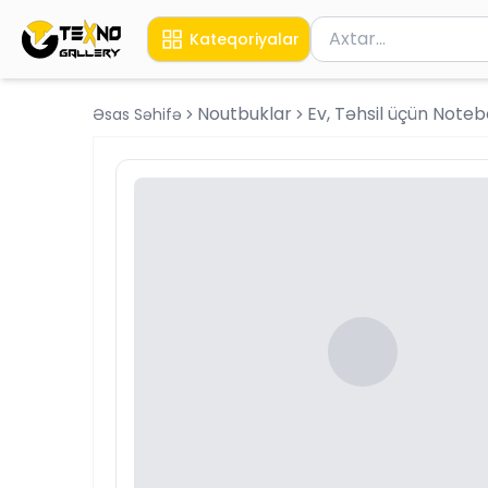
Məhsul axtar
Kateqoriyalar
Axtarış üçün ən azı 
Noutbuklar
Ev, Təhsil üçün Note
Əsas Səhifə