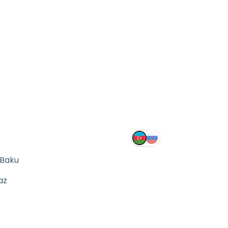
 Baku
az