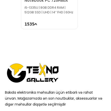
Notebook PC 725H8EA
i5-1335U | 8GB DDR4 RAM |
512GB SSD | UHD | 14″ FHD | 60Hz
1535
Bakıda elektronika məhsulları üçün etibarlı və rahat
ünvan. Mağazamızda ən son noutbuklar, aksessuarlar və
digər məhsullar diqqətlə seçilmişdir