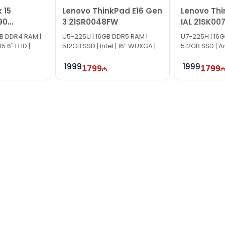
 15
Lenovo ThinkPad E16 Gen
Lenovo Thi
90
3 21SR0048FW
IAL 21SK00
X70
GB DDR4 RAM |
U5-225U | 16GB DDR5 RAM |
U7-225H | 16
15.6" FHD |
512GB SSD | Intel | 16″ WUXGA |
512GB SSD | Ar
60Hz
WUXGA | 60H
1999
1999
1799
1799