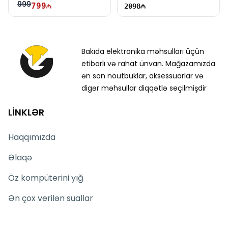
999
799
2098
Bakıda elektronika məhsulları üçün
etibarlı və rahat ünvan. Mağazamızda
ən son noutbuklar, aksessuarlar və
digər məhsullar diqqətlə seçilmişdir
LİNKLƏR
Haqqımızda
Əlaqə
Öz kompüterini yığ
Ən çox verilən suallar