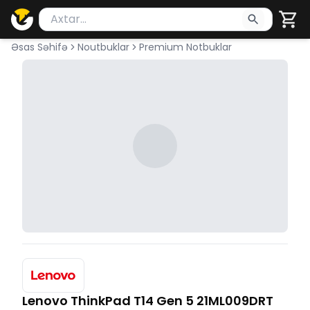
Məhsul axtar
Axtarış üçün ən azı 2 simvol yazın. Göndərmək üçü
Əsas Səhifə
Noutbuklar
Premium Notbuklar
Lenovo ThinkPad T14 Gen 5 21ML009DRT