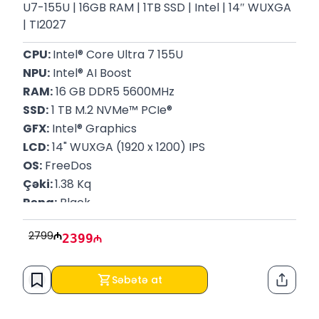
U7-155U | 16GB RAM | 1TB SSD | Intel | 14″ WUXGA
| TI2027
CPU: 
Intel® Core Ultra 7 155U
NPU:
 Intel® AI Boost
RAM:
 16 GB DDR5 5600MHz
SSD:
 1 TB M.2 NVMe™ PCIe®
GFX:
 Intel® Graphics
LCD:
 14" WUXGA (1920 x 1200) IPS
OS:
 FreeDos
Çəki: 
1.38 Kq
Rəng:
 Black
P/N:
 21ML009DRT
2799
2399
Zəmanət
: 12 Ay
Səbətə at
Paylaş