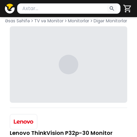
Məhsul axtar
Axtarış üçün ən azı 2 simvol yazın. Göndərmək üçü
Əsas Səhifə
TV və Monitor
Monitorlar
Digər Monitorlar
Lenovo ThinkVision P32p-30 Monitor