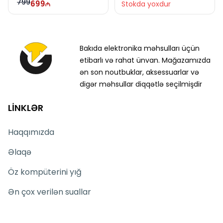
799
699
Stokda yoxdur
Bakıda elektronika məhsulları üçün
etibarlı və rahat ünvan. Mağazamızda
ən son noutbuklar, aksessuarlar və
digər məhsullar diqqətlə seçilmişdir
LİNKLƏR
Haqqımızda
Əlaqə
Öz kompüterini yığ
Ən çox verilən suallar