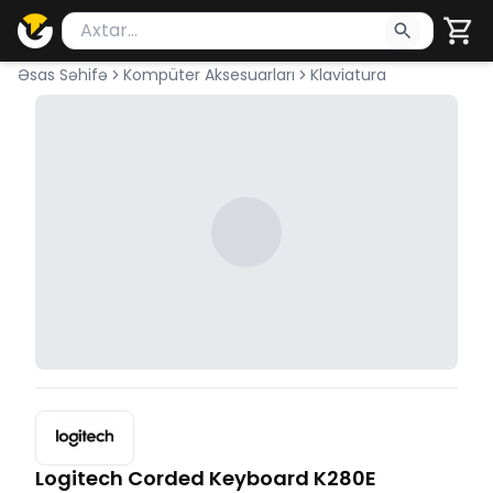
Məhsul axtar
Axtarış üçün ən azı 2 simvol yazın. Göndərmək üçü
Əsas Səhifə
Kompüter Aksesuarları
Klaviatura
Logitech Corded Keyboard K280E