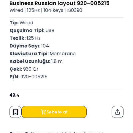
Business Russian layout 920-005215
Wired | 125Hz | 104 keys | IS0390
Tip: 
Wired
Qoşulma Tipi:
 USB
Tezlik:
 125 Hz
Düymə Sayı: 
104
Klaviatura Tipi: 
Membrane
Kabel Uzunluğu:
 1.8 m
Çəki:
 930 Qr
P/N:
 920-005215
49
Səbətə at
Paylaş