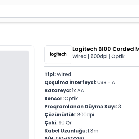
2 simvol yazın. Göndərmək üçün Enter düyməsini basın və y
Logitech B100 Corded 
Wired | 800dpi | Optik
Tipi:
 Wired
Qoşulma İnterfeysi: 
USB - A
Batareya: 
1x AA
Sensor: 
Optik
Proqramlanan Düymə Sayı:
 3
Çözünürlük: 
800dpi
Çəki:
 90 Qr
Kabel Uzunluğu: 
1.8m
P/N:
 910-003360