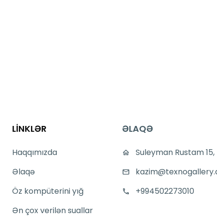
LİNKLƏR
ƏLAQƏ
Haqqımızda
Suleyman Rustam 15,
Əlaqə
kazim@texnogallery.
Öz kompüterini yığ
+994502273010
Ən çox verilən suallar