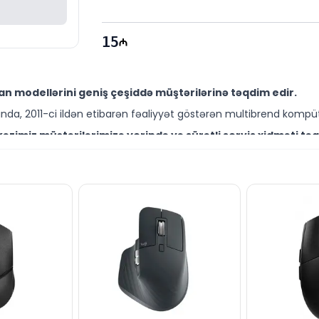
Zəmanət: 
12 Ay
15
n modellərini geniş çeşiddə müştərilərinə təqdim edir.
da, 2011-ci ildən etibarən fəaliyyət göstərən multibrend kompüt
zimiz müştərilərimizə yerində və sürətli servis xidməti təq
ütəxəssisləri müştərilərimiz üçün geniş çeşiddə proqram və təmir
10-003357 modelini Bakıda sərfəli qiymətə NƏĞD, KÖÇÜRMƏ 
ləşir.
 aksesuarları ilə bağlı suallarınızı saytımız vasitəsilə bizə 
əli mütəxəssislərimiz hər gün 10:00-19:00 saatlarında aktivdir.
10-003357 modeli ilə bağlı bütün suallarınızı saytımızın 
ün email ilə qeydiyyat edə və ya WhatsApp nömrəmizə mesaj gön