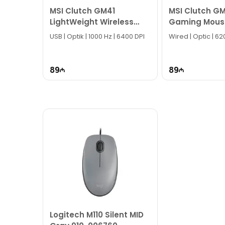
MSI Clutch GM41
MSI Clutch GM
Bizə maraq göstərdiyiniz üçün təşəkkür ediri
LightWeight Wireless
Gaming Mous
Gaming Mouse
USB | Optik | 1000 Hz | 6400 DPI
Wired | Optic | 6
89
89
Logitech M110 Silent MID