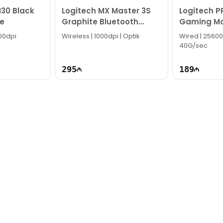
30 Black
Logitech MX Master 3S
Logitech P
k!
e
Graphite Bluetooth
Gaming Mo
Mouse 910-006559
005440
200dpi
Wireless | 1000dpi | Optik
Wired | 25600
40G/sec
295
189