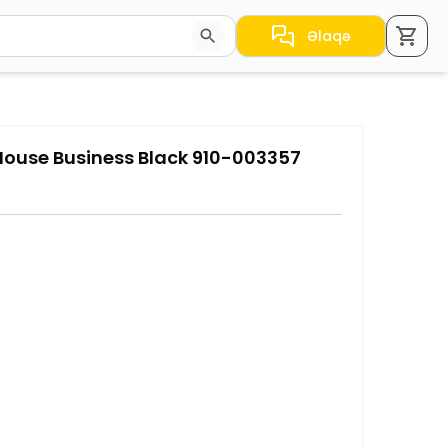
Əlaqə
a nəticələr arasında keçid etmək üçün ox düymələrindən i
Mouse Business Black 910-003357