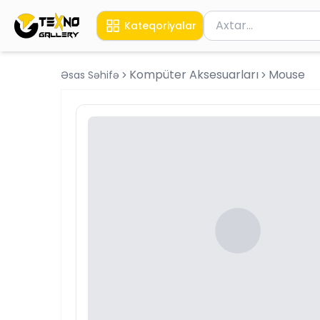
Məhsul axtar
Kateqoriyalar
Axtarış üçün ən azı 
Kompüter Aksesuarları
Mouse
Əsas Səhifə