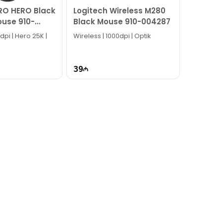
RO HERO Black
Logitech Wireless M280
use 910-
Black Mouse 910-004287
dpi | Hero 25K |
Wireless | 1000dpi | Optik
39