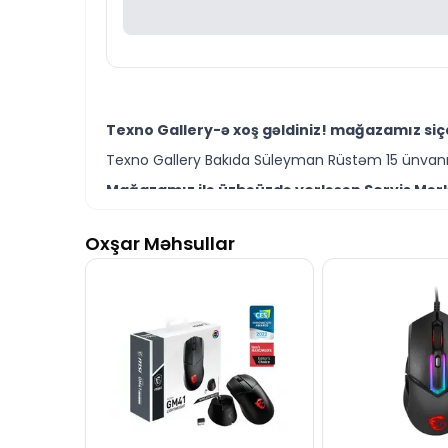
Texno Gallery-ə xoş gəldiniz! mağazamız siça
Texno Gallery Bakıda Süleyman Rüstəm 15 ünvanın
Mağazamız ilə üzbəüzdə yerləşən Servis Mərkə
Texno Gallery Servisdə Bakının ən təcrübəli İT m
Oxşar Məhsullar
Logitech B100 Corded Mouse Business Black 9
bilərsiniz.
Ünvanımız 28 Mall TM-dən 150 metr məsafədə yer
İstər siçan modelləri istərsə də digər kompüter
Seçim etməkdə məsləhətə ehtiyacınız varsa təcrüb
Logitech B100 Corded Mouse Business Black 9
daim hazırıq.
İş saatlarından kənar vaxtlarda əlaqə qurmaq üç