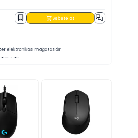
Səbətə at
er elektronikası mağazasıdır.
dim edir.
-servis xidmətləri təqdim etməkdədir.
həmçinin KREDİT şərtləri ilə əldə edə
yaza bilərsiniz.
canlı dəstək xəttində cavablandırmağa hər
dərə bilərsiniz.