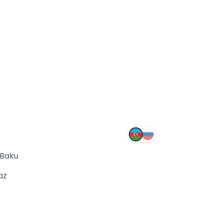
 Baku
az