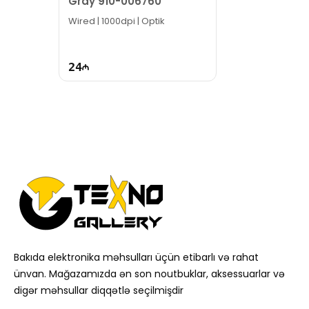
Gray 910-006760
Wired | 1000dpi | Optik
24
Bakıda elektronika məhsulları üçün etibarlı və rahat
ünvan. Mağazamızda ən son noutbuklar, aksessuarlar və
digər məhsullar diqqətlə seçilmişdir