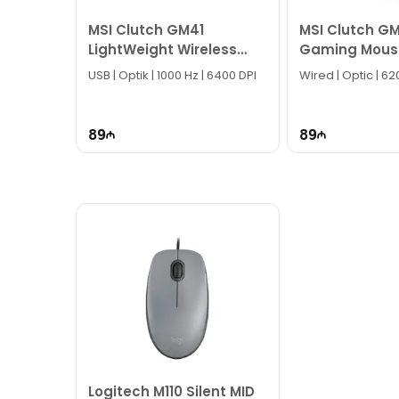
İş saatlarından kənar vaxtlarda əlaqə qurmaq üç
MSI Clutch GM41
MSI Clutch GM
Bizə maraq göstərdiyiniz üçün təşəkkür ediri
LightWeight Wireless
Gaming Mous
Gaming Mouse
USB | Optik | 1000 Hz | 6400 DPI
Wired | Optic | 6
89
89
Logitech M110 Silent MID