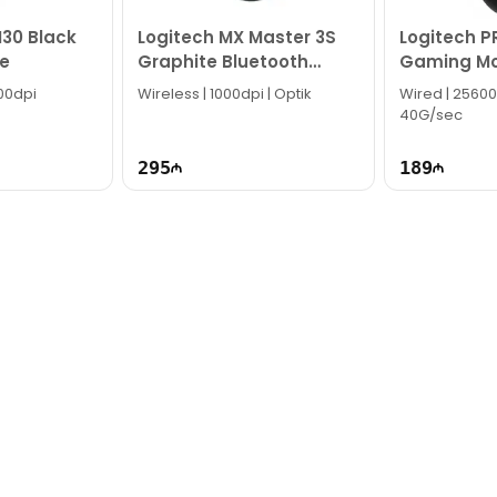
ün email ilə qeydiyyat edə və ya WhatsApp nömrəmizə mesaj gön
30 Black
Logitech MX Master 3S
Logitech P
k!
e
Graphite Bluetooth
Gaming Mo
Mouse 910-006559
005440
200dpi
Wireless | 1000dpi | Optik
Wired | 25600
40G/sec
295
189