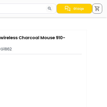
Əlaqə
a nəticələr arasında keçid etmək üçün ox düymələrindən i
e wireless Charcoal Mouse 910-
 TG1862