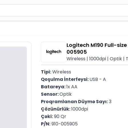
2 simvol yazın. Göndərmək üçün Enter düyməsini basın və y
Logitech M190 Full-siz
005905
Wireless | 1000dpi | Optik |
Tipi:
 Wireless
Qoşulma İnterfeysi: 
USB - A
Batareya: 
1x AA
Sensor: 
Optik
Proqramlanan Düymə Sayı:
 3
Çözünürlük: 
1000dpi
Çəki:
 90 Qr
P/N:
 910-005905