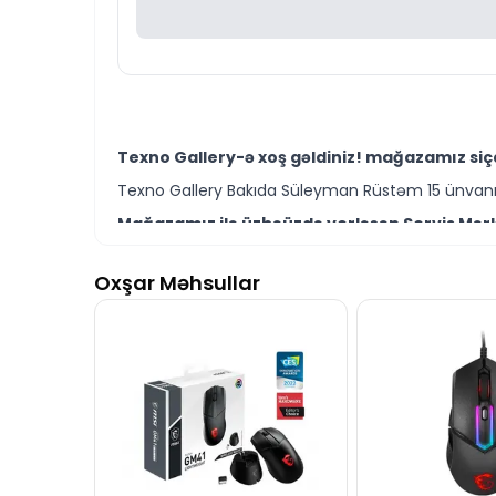
Texno Gallery-ə xoş gəldiniz! mağazamız siça
Texno Gallery Bakıda Süleyman Rüstəm 15 ünvanın
Mağazamız ilə üzbəüzdə yerləşən Servis Mərkə
Texno Gallery Servisdə Bakının ən təcrübəli İT m
Oxşar Məhsullar
Logitech M190 Full-size Wireless Charcoal M
bilərsiniz.
Ünvanımız 28 Mall TM-dən 150 metr məsafədə yer
İstər siçan modelləri istərsə də digər kompüter
Seçim etməkdə məsləhətə ehtiyacınız varsa təcrüb
Logitech M190 Full-size Wireless Charcoal Mo
hər daim hazırıq.