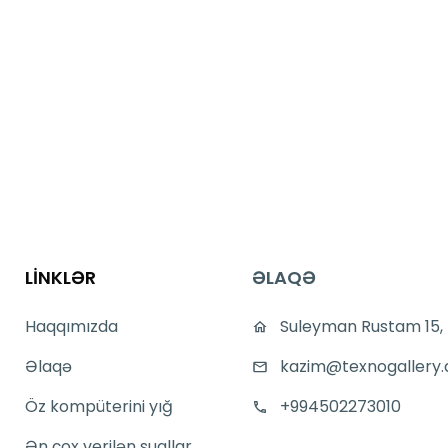
LİNKLƏR
ƏLAQƏ
Haqqımızda
Suleyman Rustam 15,
Əlaqə
kazim@texnogallery.
Öz kompüterini yığ
+994502273010
Ən çox verilən suallar