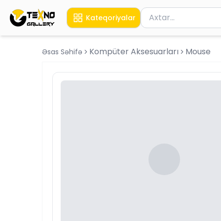
Məhsul axtar
Kateqoriyalar
Axtarış üçün ən azı 
Kompüter Aksesuarları
Mouse
Əsas Səhifə