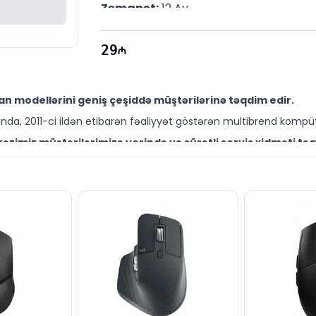
Zəmanət:
 12 Ay
29
n modellərini geniş çeşiddə müştərilərinə təqdim edir.
da, 2011-ci ildən etibarən fəaliyyət göstərən multibrend kompüt
zimiz müştərilərimizə yerində və sürətli servis xidməti təq
ütəxəssisləri müştərilərimiz üçün geniş çeşiddə proqram və təmir
ouse 910-005905 modelini Bakıda sərfəli qiymətə NƏĞD, KÖÇ
ləşir.
 aksesuarları ilə bağlı suallarınızı saytımız vasitəsilə bizə 
əli mütəxəssislərimiz hər gün 10:00-19:00 saatlarında aktivdir.
use 910-005905 modeli ilə bağlı bütün suallarınızı saytım