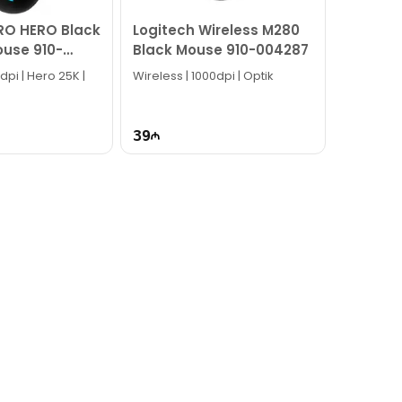
dərə bilərsiniz.
RO HERO Black
Logitech Wireless M280
use 910-
Black Mouse 910-004287
dpi | Hero 25K |
Wireless | 1000dpi | Optik
39