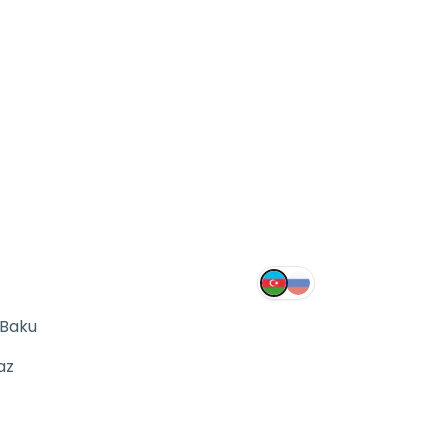
 Baku
az