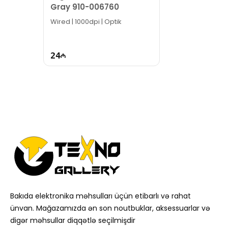
Gray 910-006760
Wired | 1000dpi | Optik
24
Bakıda elektronika məhsulları üçün etibarlı və rahat
ünvan. Mağazamızda ən son noutbuklar, aksessuarlar və
digər məhsullar diqqətlə seçilmişdir