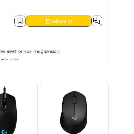
Səbətə at
er elektronikası mağazasıdır.
dim edir.
-servis xidmətləri təqdim etməkdədir.
ÜRMƏ həmçinin KREDİT şərtləri ilə əldə edə
yaza bilərsiniz.
ızın canlı dəstək xəttində cavablandırmağa