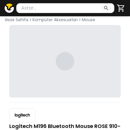
Məhsul axtar
Axtarış üçün ən azı 2 simvol yazın. Göndərmək üçü
Əsas Səhifə
Kompüter Aksesuarları
Mouse
Logitech M196 Bluetooth Mouse ROSE 910-