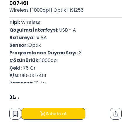
007461
Wireless | 1000dpi | Optik | IS1256
Tipi:
 Wireless
Qoşulma İnterfeysi: 
USB - A
Batareya: 
1x AA
Sensor: 
Optik
Proqramlanan Düymə Sayı:
 3
Çözünürlük: 
1000dpi
Çəki:
 76 Qr
P/N:
 910-007461
Zəmanət:
 12 Ay
31
Səbətə at
Paylaş