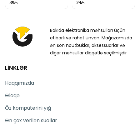
39
24
Bakıda elektronika məhsulları üçün
etibarlı və rahat ünvan. Mağazamızda
ən son noutbuklar, aksessuarlar və
digər məhsullar diqqətlə seçilmişdir
LİNKLƏR
Haqqımızda
Əlaqə
Öz kompüterini yığ
Ən çox verilən suallar