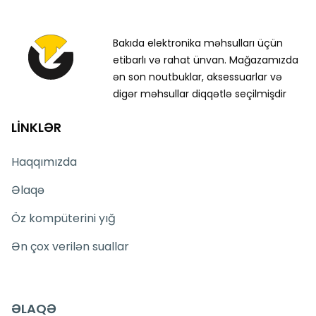
Bakıda elektronika məhsulları üçün
etibarlı və rahat ünvan. Mağazamızda
ən son noutbuklar, aksessuarlar və
digər məhsullar diqqətlə seçilmişdir
LİNKLƏR
Haqqımızda
Əlaqə
Öz kompüterini yığ
Ən çox verilən suallar
ƏLAQƏ