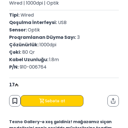
Wired | 1000dpi | Optik
Tipi:
 Wired
Qoşulma İnterfeysi:
 USB
Sensor: 
Optik
Proqramlanan Düymə Sayı:
 3
Çözünürlük: 
1000dpi
Çəki:
 80 Qr
Kabel Uzunluğu: 
1.8m
P/N:
 910-006764
17
Səbətə at
Paylaş
Texno Gallery-ə xoş gəldiniz! mağazamız siçan