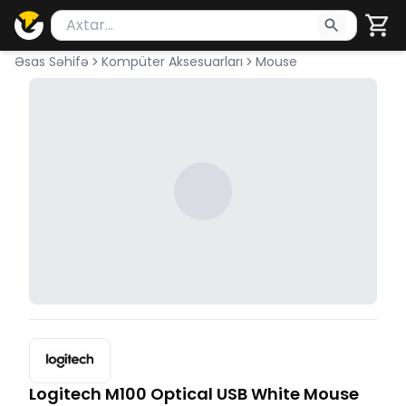
Məhsul axtar
Axtarış üçün ən azı 2 simvol yazın. Göndərmək üçü
Əsas Səhifə
Kompüter Aksesuarları
Mouse
Logitech M100 Optical USB White Mouse