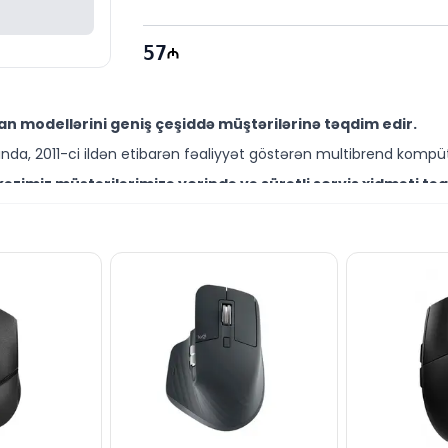
57
n modellərini geniş çeşiddə müştərilərinə təqdim edir.
da, 2011-ci ildən etibarən fəaliyyət göstərən multibrend kompüt
zimiz müştərilərimizə yerində və sürətli servis xidməti təq
ütəxəssisləri müştərilərimiz üçün geniş çeşiddə proqram və təmir
li qiymətə NƏĞD, KÖÇÜRMƏ həmçinin KREDİT şərtləri ilə əldə
ləşir.
 aksesuarları ilə bağlı suallarınızı saytımız vasitəsilə bizə 
əli mütəxəssislərimiz hər gün 10:00-19:00 saatlarında aktivdir.
n suallarınızı saytımızın canlı dəstək xəttində cavablandı
ün email ilə qeydiyyat edə və ya WhatsApp nömrəmizə mesaj gön
k!