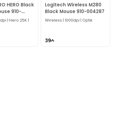
RO HERO Black
Logitech Wireless M280
use 910-
Black Mouse 910-004287
dpi | Hero 25K |
Wireless | 1000dpi | Optik
39