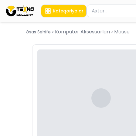
Məhsul axtar
Kateqoriyalar
Axtarış üçün ən azı 
Kompüter Aksesuarları
Mouse
Əsas Səhifə