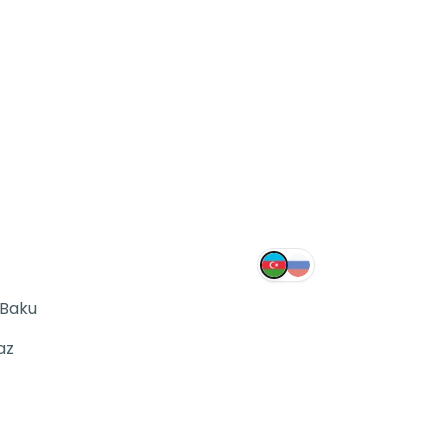
 Baku
az