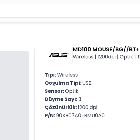
2 simvol yazın. Göndərmək üçün Enter düyməsini basın və y
MD100 MOUSE/BG//BT+
Wireless | 1200dpi | Optik |
Tipi:
 Wireless
Qoşulma Tipi: 
USB
Sensor: 
Optik
Düymə Sayı:
 3
Çözünürlük: 
1200 dpi
P/N:
 90XB07A0-BMU0A0