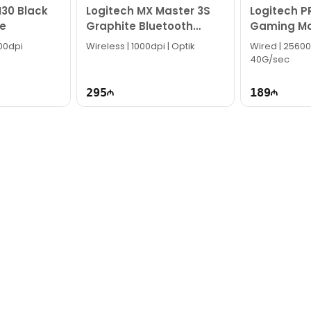
30 Black
Logitech MX Master 3S
Logitech P
e
Graphite Bluetooth
Gaming Mo
Mouse 910-006559
005440
200dpi
Wireless | 1000dpi | Optik
Wired | 25600
40G/sec
295
189