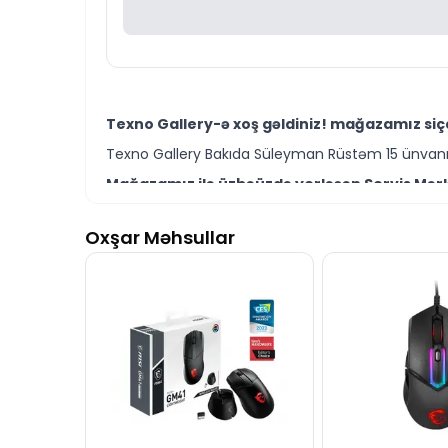
Texno Gallery-ə xoş gəldiniz! mağazamız siça
Texno Gallery Bakıda Süleyman Rüstəm 15 ünvanın
Mağazamız ilə üzbəüzdə yerləşən Servis Mərkə
Texno Gallery Servisdə Bakının ən təcrübəli İT m
Oxşar Məhsullar
MD100 Mouse BT+2.4GHz modelini Bakıda sərfə
Ünvanımız 28 Mall TM-dən 150 metr məsafədə yer
İstər siçan modelləri istərsə də digər kompüter
Seçim etməkdə məsləhətə ehtiyacınız varsa təcrüb
MD100 Mouse BT+2.4GHz modeli ilə bağlı bütü
İş saatlarından kənar vaxtlarda əlaqə qurmaq üç
Bizə maraq göstərdiyiniz üçün təşəkkür ediri