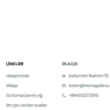
LİNKLƏR
ƏLAQƏ
Haqqımızda
Suleyman Rustam 15,
Əlaqə
kazim@texnogallery.
Öz kompüterini yığ
+994502273010
Ən çox verilən suallar