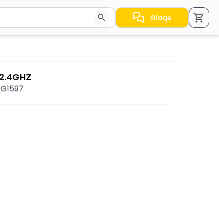
Əlaqə
a nəticələr arasında keçid etmək üçün ox düymələrindən i
2.4GHZ
 TG1597