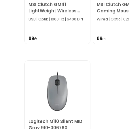
MSI Clutch GM41
MSI Clutch GM
LightWeight Wireless
Gaming Mous
Gaming Mouse
USB | Optik | 1000 Hz | 6400 DPI
Wired | Optic | 6
89
89
Logitech M110 Silent MID
Gray 910-006760