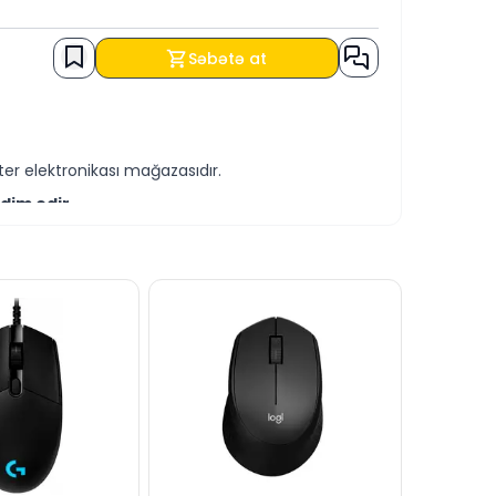
Səbətə at
er elektronikası mağazasıdır.
dim edir.
-servis xidmətləri təqdim etməkdədir.
 edə bilərsiniz.
yaza bilərsiniz.
rmağa hər daim hazırıq.
dərə bilərsiniz.