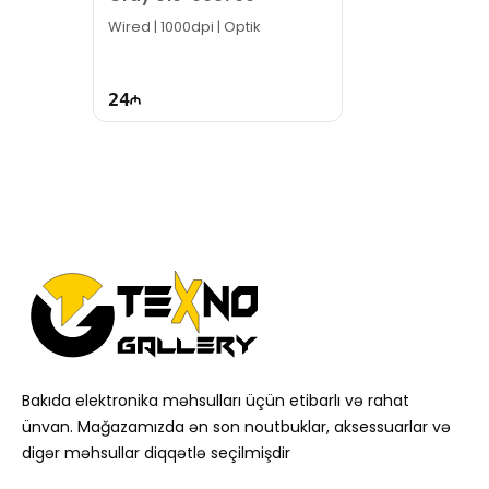
Wired | 1000dpi | Optik
24
Bakıda elektronika məhsulları üçün etibarlı və rahat
ünvan. Mağazamızda ən son noutbuklar, aksessuarlar və
digər məhsullar diqqətlə seçilmişdir