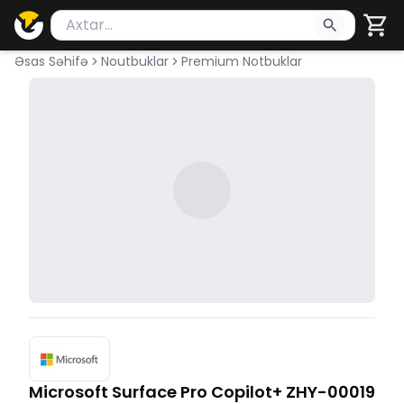
Məhsul axtar
Axtarış üçün ən azı 2 simvol yazın. Göndərmək üçü
Əsas Səhifə
Noutbuklar
Premium Notbuklar
Microsoft Surface Pro Copilot+ ZHY-00019