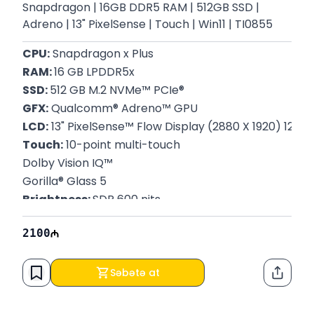
Snapdragon | 16GB DDR5 RAM | 512GB SSD |
Adreno | 13" PixelSense | Touch | Win11 | TI0855
CPU:
 Snapdragon x Plus
RAM: 
16 GB LPDDR5x
SSD: 
512 GB M.2 NVMe™ PCIe®
GFX:
 Qualcomm® Adreno™ GPU
LCD:
 13" PixelSense™ Flow Display (2880 X 1920) 120Hz
Touch:
 10-point multi-touch
Dolby Vision IQ™
Gorilla® Glass 5
Brightness: 
SDR 600 nits
OS:
 Windows 11 Home
2100
Çəki:
 890 Qr
P/N: 
ZHY-00019
Zəmanət:
 12 ay
Səbətə at
Paylaş