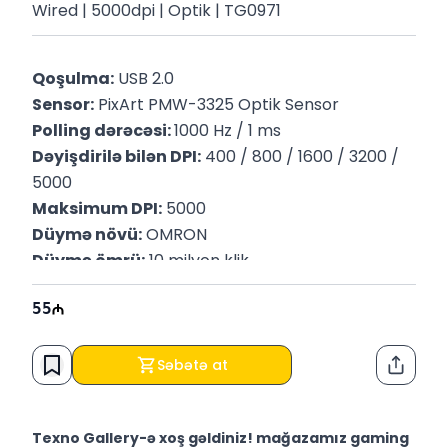
Wired | 5000dpi | Optik | TG0971
Qoşulma:
 USB 2.0
Sensor:
 PixArt PMW-3325 Optik Sensor
Polling dərəcəsi: 
1000 Hz / 1 ms
Dəyişdirilə bilən DPI:
 400 / 800 / 1600 / 3200 / 
5000
Maksimum DPI:
 5000
Düymə növü:
 OMRON
Düymə ömrü:
 10 milyon klik
Düymələrin sayı:
 6 proqramlaşdırıla bilən
55
İşıqlandırma:
 RGB
Çəki:
 89 qr
Səbətə at
Paylaş
Texno Gallery-ə xoş gəldiniz! mağazamız gaming