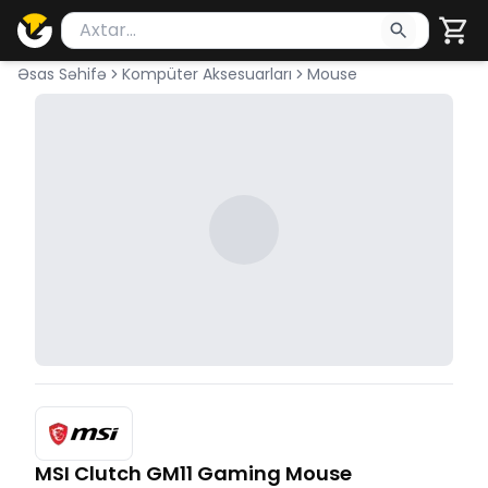
Məhsul axtar
Axtarış üçün ən azı 2 simvol yazın. Göndərmək üçü
Əsas Səhifə
Kompüter Aksesuarları
Mouse
MSI Clutch GM11 Gaming Mouse