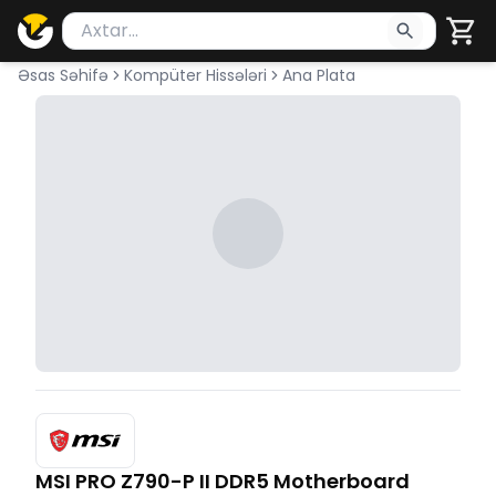
Məhsul axtar
Axtarış üçün ən azı 2 simvol yazın. Göndərmək üçü
Əsas Səhifə
Kompüter Hissələri
Ana Plata
MSI PRO Z790-P II DDR5 Motherboard