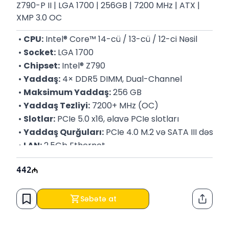
Z790-P II | LGA 1700​ | 256GB | 7200 MHz | ATX |
XMP 3.0 OC
 • 
CPU:
 Intel® Core™ 14-cü / 13-cü / 12-ci Nəsil
 • 
Socket:
 LGA 1700
 • 
Chipset:
 Intel® Z790
 • 
Yaddaş:
 4× DDR5 DIMM, Dual-Channel
 • 
Maksimum Yaddaş:
 256 GB
 • 
Yaddaş Tezliyi:
 7200+ MHz (OC) 
 • 
Slotlar:
 PCIe 5.0 x16, əlavə PCIe slotları
 • 
Yaddaş Qurğuları:
 PCIe 4.0 M.2 və SATA III dəstəyi
 • 
LAN:
 2.5Gb Ethernet
 • 
Audio:
 Audio Boost (yüksək keyfiyyətli səs sistemi)
442
 • 
USB:
 USB 3.2 Gen2x2 (20Gbps) və digər USB portlar
 • 
Soyutma:
 Geniş radiatorlar, M.2 Shield Frozr
 • 
Qida Sistemi:
 14+1+1 faza VRM, dual 8-
Səbətə at
Paylaş
pin CPU power
 • 
Form Factor:
 ATX