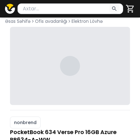
Məhsul axtar
Axtarış üçün ən azı 2 simvol yazın. Göndərmək üçü
Əsas Səhifə
Ofis avadanlığı
Elektron Lövhə
nonbrend
PocketBook 634 Verse Pro 16GB Azure
PB634-A-WW