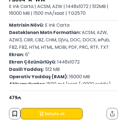
E Ink Carta | ACSM, AZW | 1448x1072 | 512MB |
16000 MB | 1500 mA/saat | TG2570
Matrisin Növü:
 E Ink Carta
Dəstəklənən Mətn Formatları: 
ACSM, AZW, 
AZW3, CBR, CBZ, CHM, DjVu, DOC, DOCX, ePub, 
FB2, FB2, HTM, HTML, MOBI, PDF, PRC, RTF, TXT
Ekran:
 6"
Ekran Çözünürlüyü:
 1448x1072
Daxili Yaddaş:
 512 MB
Operativ Yaddaş (RAM):
 16000 MB
Akkumulyator:
 1500 mA/saat (≈9000 səhifə)
Bağlantı:
 Wi-Fi, Bluetooth
479
İnterfeys:
 USB Type-C
P/N:
 PB634-A-WW
Səbətə at
Paylaş