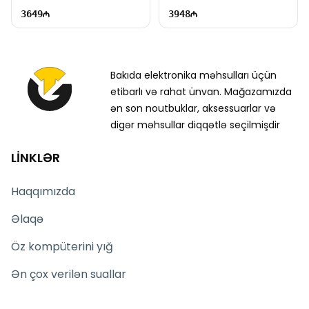
HDMI, DP, Type-C | EC1062
USB, HDMI, DP, Type-C |
3649
3948
EC1064
Bakıda elektronika məhsulları üçün
etibarlı və rahat ünvan. Mağazamızda
ən son noutbuklar, aksessuarlar və
digər məhsullar diqqətlə seçilmişdir
LİNKLƏR
Haqqımızda
Əlaqə
Öz kompüterini yığ
Ən çox verilən suallar