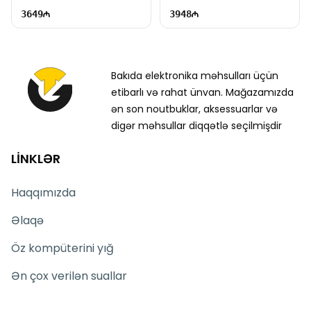
HDMI, DP, Type-C | EC1062
USB, HDMI, DP, Type-C |
3649
3948
EC1064
Bakıda elektronika məhsulları üçün
etibarlı və rahat ünvan. Mağazamızda
ən son noutbuklar, aksessuarlar və
digər məhsullar diqqətlə seçilmişdir
LİNKLƏR
Haqqımızda
Əlaqə
Öz kompüterini yığ
Ən çox verilən suallar