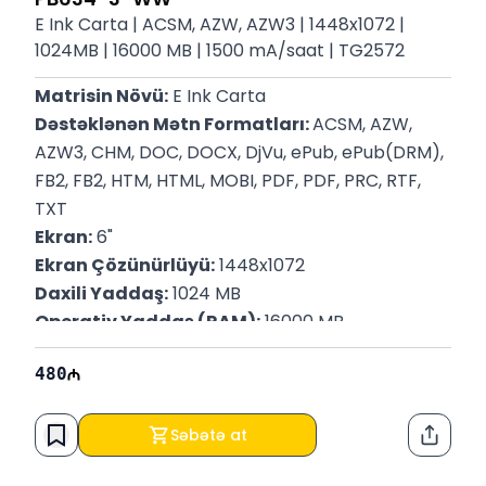
E Ink Carta | ACSM, AZW, AZW3 | 1448x1072 |
1024MB | 16000 MB | 1500 mA/saat | TG2572
Matrisin Növü:
 E Ink Carta
Dəstəklənən Mətn Formatları: 
ACSM, AZW, 
AZW3, CHM, DOC, DOCX, DjVu, ePub, ePub(DRM), 
FB2, FB2, HTM, HTML, MOBI, PDF, PDF, PRC, RTF, 
TXT
Ekran:
 6"
Ekran Çözünürlüyü:
 1448x1072
Daxili Yaddaş:
 1024 MB
Operativ Yaddaş (RAM):
 16000 MB
Akkumulyator:
 1500 mA/saat (≈9000 səhifə)
480
Bağlantı:
 Wi-Fi, Bluetooth
İnterfeys:
 USB Type-C
P/N:
 PB634-3-WW
Səbətə at
Paylaş