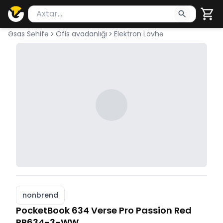
Məhsul axtar
Axtarış üçün ən azı 2 simvol yazın. Göndərmək üçü
Əsas Səhifə
Ofis avadanlığı
Elektron Lövhə
nonbrend
PocketBook 634 Verse Pro Passion Red
PB634-3-WW