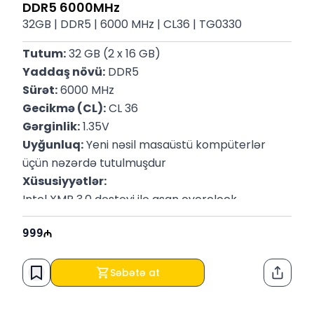
DDR5 6000MHz
32GB | DDR5 | 6000 MHz | CL36 | TG0330
Tutum:
 32 GB (2 x 16 GB)
Yaddaş növü:
 DDR5
Sürət:
 6000 MHz
Gecikmə (CL):
 CL 36
Gərginlik:
 1.35V
Uyğunluq:
 Yeni nəsil masaüstü kompüterlər 
üçün nəzərdə tutulmuşdur
Xüsusiyyətlər:
Intel XMP 3.0 dəstəyi ilə asan overclock
Sabit performans və yüksək bant genişliyi
999
Enerji səmərəliliyi ilə təkmilləşdirilmiş əməliyyat
Uyğunluq:
 Oyun, video redaktə və yüksək 
performans tələb edən tətbiqlər üçün idealdır
Səbətə at
Paylaş
Zəmanət:
 12 ay