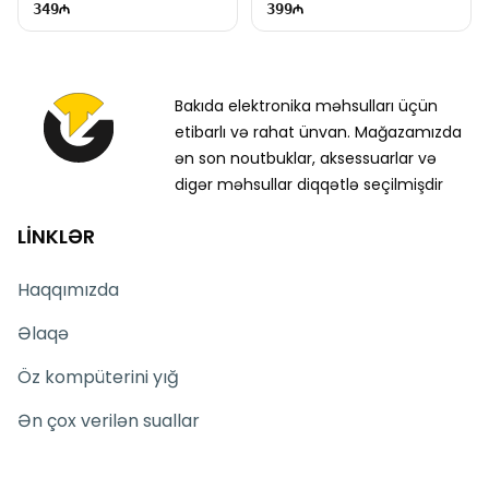
349
399
Bakıda elektronika məhsulları üçün
etibarlı və rahat ünvan. Mağazamızda
ən son noutbuklar, aksessuarlar və
digər məhsullar diqqətlə seçilmişdir
LİNKLƏR
Haqqımızda
Əlaqə
Öz kompüterini yığ
Ən çox verilən suallar