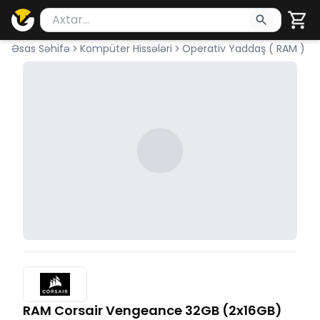
Məhsul axtar
Axtarış üçün ən azı 2 simvol yazın. Göndərmək üçü
Əsas Səhifə
Kompüter Hissələri
Operativ Yaddaş ( RAM )
RAM Corsair Vengeance 32GB (2x16GB)