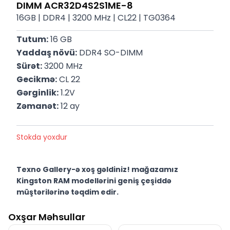
DIMM ACR32D4S2S1ME-8
16GB | DDR4 | 3200 MHz | CL22 | TG0364
Tutum:
 16 GB
Yaddaş növü:
 DDR4 SO-DIMM
Sürət:
 3200 MHz
Gecikmə:
 CL 22
Gərginlik:
 1.2V
Zəmanət:
 12 ay
Stokda yoxdur
Texno Gallery-ə xoş gəldiniz! mağazamız
Kingston RAM modellərini geniş çeşiddə
müştərilərinə təqdim edir.
Texno Gallery Bakıda Süleyman Rüstəm 15 ünvanında,
Oxşar Məhsullar
2011-ci ildən etibarən fəaliyyət göstərən multibrend