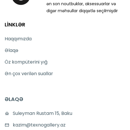
ən son noutbuklar, aksessuarlar və
digər məhsullar diqqətlə seçilmişdir
LİNKLƏR
Haqqımızda
Əlaqə
Öz kompüterini yığ
Ən çox verilən suallar
ƏLAQƏ
Suleyman Rustam 15, Baku
kazim@texnogallery.az