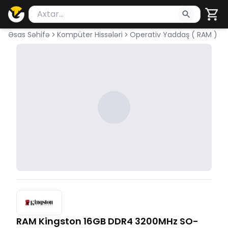
Məhsul axtar
Axtarış üçün ən azı 2 simvol yazın. Göndərmək üçü
Əsas Səhifə
Kompüter Hissələri
Operativ Yaddaş ( RAM )
RAM Kingston 16GB DDR4 3200MHz SO-