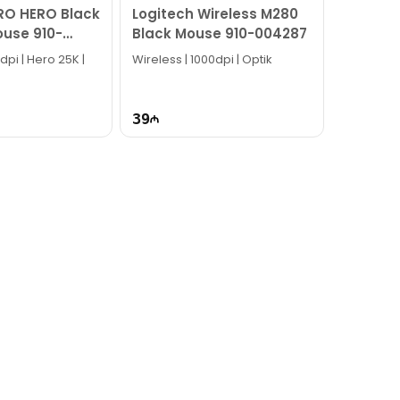
RO HERO Black
Logitech Wireless M280
use 910-
Black Mouse 910-004287
dpi | Hero 25K |
Wireless | 1000dpi | Optik
39