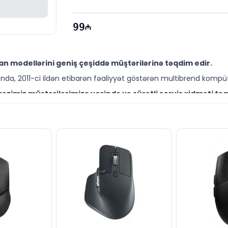
99
n modellərini geniş çeşiddə müştərilərinə təqdim edir.
da, 2011-ci ildən etibarən fəaliyyət göstərən multibrend kompüt
zimiz müştərilərimizə yerində və sürətli servis xidməti təq
ütəxəssisləri müştərilərimiz üçün geniş çeşiddə proqram və təmir
 sərfəli qiymətə NƏĞD, KÖÇÜRMƏ həmçinin KREDİT şərtləri il
ləşir.
 aksesuarları ilə bağlı suallarınızı saytımız vasitəsilə bizə 
əli mütəxəssislərimiz hər gün 10:00-19:00 saatlarında aktivdir.
ı bütün suallarınızı saytımızın canlı dəstək xəttində cava
ün email ilə qeydiyyat edə və ya WhatsApp nömrəmizə mesaj gön
k!