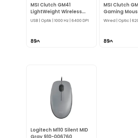
MSI Clutch GM41
MSI Clutch GM
LightWeight Wireless
Gaming Mous
Gaming Mouse
USB | Optik | 1000 Hz | 6400 DPI
Wired | Optic | 6
89
89
Logitech M110 Silent MID
Gray 910-006760