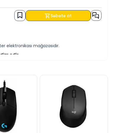
Səbətə at
er elektronikası mağazasıdır.
dim edir.
-servis xidmətləri təqdim etməkdədir.
ə əldə edə bilərsiniz.
yaza bilərsiniz.
blandırmağa hər daim hazırıq.
dərə bilərsiniz.