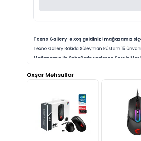
Texno Gallery-ə xoş gəldiniz! mağazamız siça
Texno Gallery Bakıda Süleyman Rüstəm 15 ünvanın
Mağazamız ilə üzbəüzdə yerləşən Servis Mərkə
Texno Gallery Servisdə Bakının ən təcrübəli İT m
Oxşar Məhsullar
Sniper Pro Wired Mouse 77609 modelini Bakıda
Ünvanımız 28 Mall TM-dən 150 metr məsafədə yer
İstər siçan modelləri istərsə də digər kompüter
Seçim etməkdə məsləhətə ehtiyacınız varsa təcrüb
Sniper Pro Wired Mouse 77609 modeli ilə bağl
İş saatlarından kənar vaxtlarda əlaqə qurmaq üç
Bizə maraq göstərdiyiniz üçün təşəkkür ediri