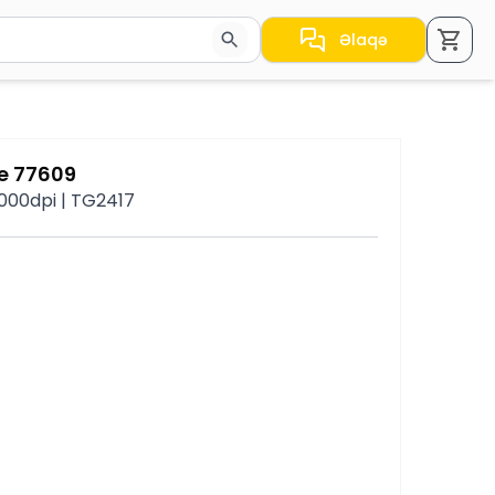
Əlaqə
a nəticələr arasında keçid etmək üçün ox düymələrindən i
e 77609
6000dpi | TG2417