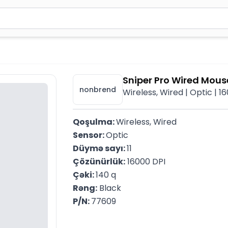
2 simvol yazın. Göndərmək üçün Enter düyməsini basın və y
Sniper Pro Wired Mous
nonbrend
Wireless, Wired | Optic | 1
Qoşulma: 
Wireless, Wired
Sensor: 
Optic
Düymə sayı: 
11
Çözünürlük:
 16000 DPI
Çəki: 
140 q
Rəng:
 Black
P/N: 
77609