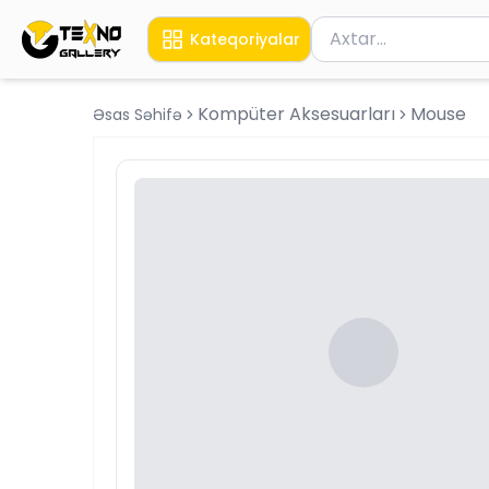
Məhsul axtar
Kateqoriyalar
Axtarış üçün ən azı 
Kompüter Aksesuarları
Mouse
Əsas Səhifə