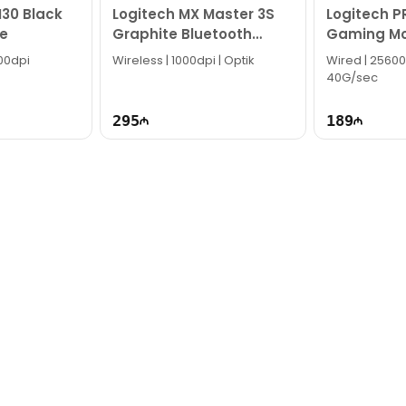
30 Black
Logitech MX Master 3S
Logitech P
e
Graphite Bluetooth
Gaming Mo
Mouse 910-006559
005440
200dpi
Wireless | 1000dpi | Optik
Wired | 25600
40G/sec
295
189