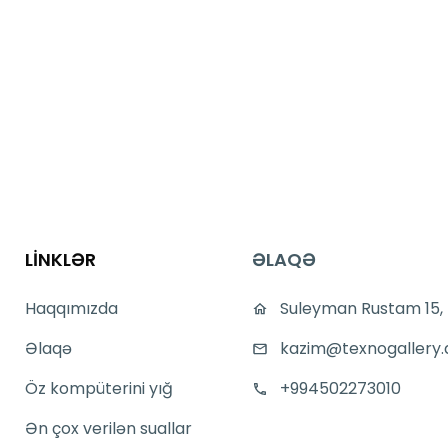
LİNKLƏR
ƏLAQƏ
Haqqımızda
Suleyman Rustam 15,
Əlaqə
kazim@texnogallery.
Öz kompüterini yığ
+994502273010
Ən çox verilən suallar