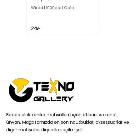
Wired | 1000dpi | Optik
24
Bakıda elektronika məhsulları üçün etibarlı və rahat
ünvan. Mağazamızda ən son noutbuklar, aksessuarlar və
digər məhsullar diqqətlə seçilmişdir