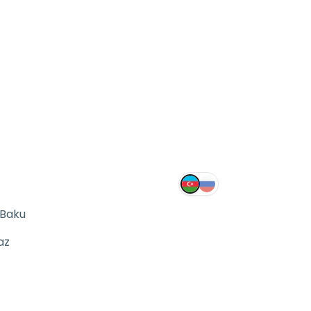
 Baku
az