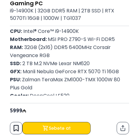
Gaming PC
i9-14900K | 32GB DDR5 RAM | 2TB SSD | RTX
5070Ti 16GB | 1000W | TG1037
CPU:
 Intel® Core™ i9-14900K
Motherboard: 
MSI PRO Z790-S Wi-Fi DDR5
RAM:
 32GB (2x16) DDR5 6400MHz Corsair 
Vengeance RGB
SSD:
 2 TB M.2 NVMe Lexar NM620
GFX:
 Manli Nebula GeForce RTX 5070 Ti 16GB
PSU: 
Zalman TeraMax ZM1000-TMX 1000W 80 
Plus Gold
Cooler: 
DeepCool LE520
Case: 
DeepCool CH510 MESH
5999
Səbətə at
Paylaş