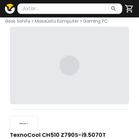
Məhsul axtar
Axtarış üçün ən azı 2 simvol yazın. Göndərmək üçü
Əsas Səhifə
Masaüstü Komputer
Gaming PC
TexnoCool CH510 Z790S-i9.5070T