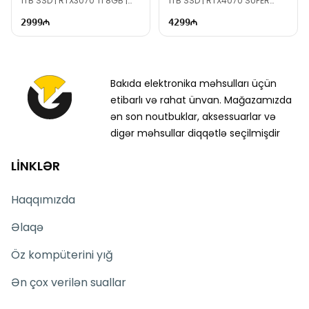
1TB SSD | RTX3070 Ti 8GB |
1TB SSD | RTX4070 SUPER
800W | TG2701
12GB | 1000W | TG1572
2999
4299
Bakıda elektronika məhsulları üçün
etibarlı və rahat ünvan. Mağazamızda
ən son noutbuklar, aksessuarlar və
digər məhsullar diqqətlə seçilmişdir
LİNKLƏR
Haqqımızda
Əlaqə
Öz kompüterini yığ
Ən çox verilən suallar