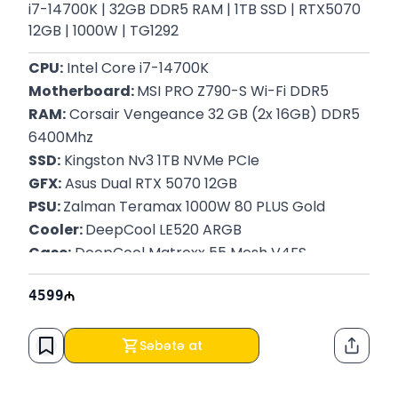
i7-14700K | 32GB DDR5 RAM | 1TB SSD | RTX5070
12GB | 1000W | TG1292
CPU:
 Intel Core i7-14700K
Motherboard: 
MSI PRO Z790-S Wi-Fi DDR5
RAM:
 Corsair Vengeance 32 GB (2x 16GB) DDR5 
6400Mhz
SSD:
 Kingston Nv3 1TB NVMe PCIe
GFX:
 Asus Dual RTX 5070 12GB
PSU: 
Zalman Teramax 1000W 80 PLUS Gold
Cooler: 
DeepCool LE520 ARGB
Case:
 DeepCool Matrexx 55 Mesh V4FS
Zəmanət: 
12 Ay
4599
Səbətə at
Paylaş