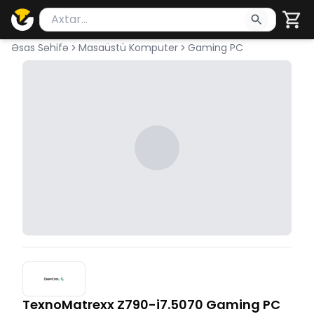
Məhsul axtar
Axtarış üçün ən azı 2 simvol yazın. Göndərmək üçü
Əsas Səhifə
Masaüstü Komputer
Gaming PC
TexnoMatrexx Z790-i7.5070 Gaming PC